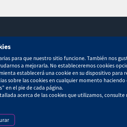
11-13 Cavendish Square
kies
Londres
W1G 0AN
arias para que nuestro sitio funcione. También nos gus
Reino Unido
ayudarnos a mejorarla. No estableceremos cookies opci
amienta establecerá una cookie en su dispositivo para r
ias sobre las cookies en cualquier momento haciendo c
s" en el pie de cada página.
any limited by guarantee (no. 03044323) registered in England & W
allada acerca de las cookies que utilizamos, consulte
Términos y condiciones del sitio web
|
Responsabili
urar