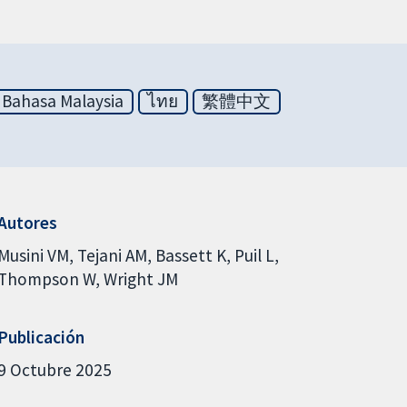
Bahasa Malaysia
ไทย
繁體中文
Autores
Musini VM
Tejani AM
Bassett K
Puil L
Thompson W
Wright JM
Publicación
9 Octubre 2025