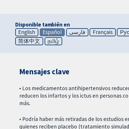
Disponible también en
English
Español
فارسی
Français
Ру
简体中文
தமிழ்
Mensajes clave
• Los medicamentos antihipertensivos reduce
reducen los infartos y los ictus en personas c
más.
• Podría haber más retiradas de los estudios 
quienes reciben placebo (tratamiento simulad