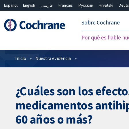
Español
English
فارسی
Français
Русский
Hrvatski
Deuts
繁體中文
简体中文
Sobre Cochrane
Por qué es fiable nu
Filtros
Inicio
Nuestra evidencia
¿Cuáles son los efecto
medicamentos antihipe
60 años o más?