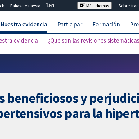
ch
Bahasa Malaysia
ไทย
Más idiomas
Sobre tra
Nuestra evidencia
Participar
Formación
Pro
estra evidencia
¿Qué son las revisiones sistemática
Cerrar búsqueda ✖
s beneficiosos y perjudici
rtensivos para la hipert