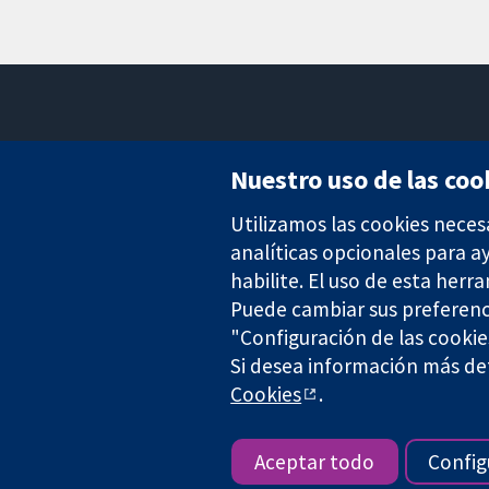
Nuestro uso de las coo
Utilizamos las cookies neces
Evidencia fiable.
Decisiones informadas.
analíticas opcionales para 
Mejor salud.
habilite. El uso de esta herr
Puede cambiar sus preferenc
"Configuración de las cookie
The Cochrane Collaboration is a charity (no. 1045921) and a comp
Si desea información más det
Cookies
.
Copyright © 2026 The Cochrane Collaboration
Aceptar todo
Config