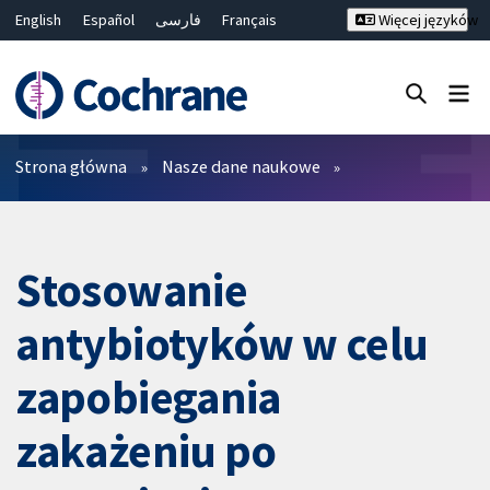
English
Español
فارسی
Français
Więcej języków
Русский
Hrvatski
Deutsch
Bahasa Malaysia
ไทย
繁體中文
简体中文
Close search ✖
Filtry
Strona główna
Nasze dane naukowe
Stosowanie
antybiotyków w celu
zapobiegania
zakażeniu po