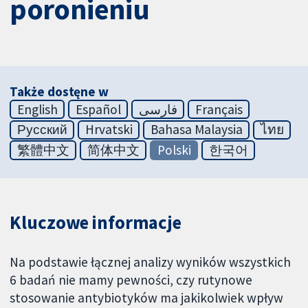
poronieniu
Także dostęne w
English
Español
فارسی
Français
Русский
Hrvatski
Bahasa Malaysia
ไทย
繁體中文
简体中文
Polski
한국어
Kluczowe informacje
Na podstawie łącznej analizy wyników wszystkich
6 badań nie mamy pewności, czy rutynowe
stosowanie antybiotyków ma jakikolwiek wpływ