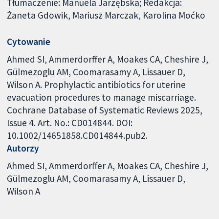
Tłumaczenie: Manuela Jarzębska; Redakcja:
Żaneta Gdowik, Mariusz Marczak, Karolina Moćko
Cytowanie
Ahmed SI, Ammerdorffer A, Moakes CA, Cheshire J,
Gülmezoglu AM, Coomarasamy A, Lissauer D,
Wilson A. Prophylactic antibiotics for uterine
evacuation procedures to manage miscarriage.
Cochrane Database of Systematic Reviews 2025,
Issue 4. Art. No.: CD014844. DOI:
10.1002/14651858.CD014844.pub2.
Autorzy
Ahmed SI
Ammerdorffer A
Moakes CA
Cheshire J
Gülmezoglu AM
Coomarasamy A
Lissauer D
Wilson A