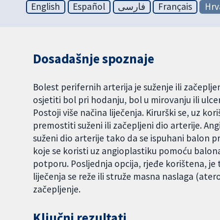
English
Español
فارسی
Français
Hrv
Dosadašnje spoznaje
Bolest perifernih arterija je suženje ili začep
osjetiti bol pri hodanju, bol u mirovanju ili ul
Postoji više načina liječenja. Kirurški se, uz ko
premostiti suženi ili začepljeni dio arterije.
suženi dio arterije tako da se ispuhani balon 
koje se koristi uz angioplastiku pomoću balona
potporu. Posljednja opcija, rjeđe korištena, 
liječenja se reže ili struže masna naslaga (ater
začepljenje.
Ključni rezultati