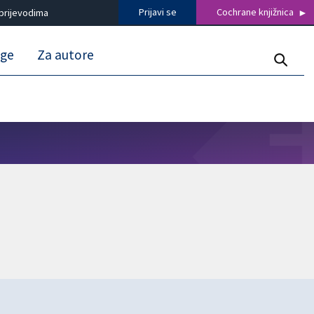
Prijavi se
Cochrane knjižnica
prijevodima
uge
Za autore