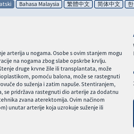
atski
Bahasa Malaysia
繁體中文
简体中文
한
ljenje arterija u nogama. Osobe s ovim stanjem mogu
ceracije na nogama zbog slabe opskrbe krvlju.
rištenje druge krvne žile ili transplantata, može
 Angioplastikom, pomoću balona, može se rastegnuti
provuče do suženja i zatim napuše. Stentiranjem,
, se pridržava rastegnuti dio arterije za dodatnu
je tehnika zvana aterektomija. Ovim načinom
om) unutar arterije koja uzrokuje suženje ili