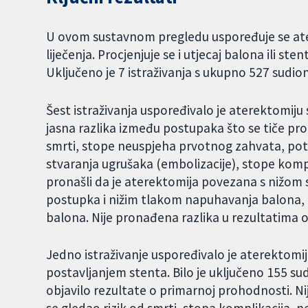
U ovom sustavnom pregledu uspoređuje se ate
liječenja. Procjenjuje se i utjecaj balona ili ste
Uključeno je 7 istraživanja s ukupno 527 sudion
Šest istraživanja uspoređivalo je aterektomi
jasna razlika između postupaka što se tiče proh
smrti, stope neuspjeha prvotnog zahvata, potr
stvaranja ugrušaka (embolizacije), stope komplik
pronašli da je aterektomija povezana s nižom
postupka i nižim tlakom napuhavanja balona
balona. Nije pronađena razlika u rezultatima ovi
Jedno istraživanje uspoređivalo je aterektom
postavljanjem stenta. Bilo je uključeno 155 sudio
objavilo rezultate o primarnoj prohodnosti. Ni