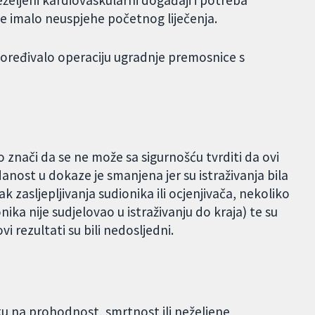
eželjeni kardiovaskularni događaji i potreba
ije imalo neuspjehe početnog liječenja.
spoređivalo operaciju ugradnje premosnice s
 znači da se ne može sa sigurnošću tvrditi da ovi
danost u dokaze je smanjena jer su istraživanja bila
 zasljepljivanja sudionika ili ocjenjivača, nekoliko
nika nije sudjelovao u istraživanju do kraja) te su
ovi rezultati su bili nedosljedni.
ku na prohodnost, smrtnost ili neželjene