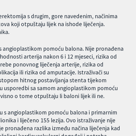
rektomija s drugim, gore navedenim, načinima
ntova koji otpuštaju lijek na ishode liječenja.
ika.
ju s angioplastikom pomoću balona. Nije pronađena
odnosti arterija nakon 6 i 12 mjeseci, rizika od
ebe ponovnog liječenja arterije, rizika od
acija ili rizika od amputacije. Istraživači su
 stopom hitnog postavljanja stenta tijekom
, u usporedbi sa samom angioplastikom pomoću
sno o tome otpuštaju li baloni lijek ili ne.
iju s angioplastikom pomoću balona i primarnim
nika i liječeno 155 lezija. Ovo istraživanje nije
je pronađena razlika između načina liječenja kad