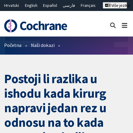
Hrvatski
English
Español
فارسی
Français
Više jezika
Русский
Deutsch
Bahasa Malaysia
ไทย
繁體中文
简体中文
Close search ✖
Prečistači
Početna
Naši dokazi
Postoji li razlika u
ishodu kada kirurg
napravi jedan rez u
odnosu na to kada