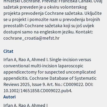
Hrvatski Cochrane. Prevela: Franciska Čanaki. Ovaj
sažetak preveden je u okviru volonterskog
projekta prevođenja Cochrane sažetaka. Uključite
se u projekt i pomozite nam u prevođenju brojnih
preostalih Cochrane sažetaka koji su još uvijek
dostupni samo na engleskom jeziku. Kontakt:
cochrane_croatia@mefst.hr
Citat
Irfan A, Rao A, Ahmed I. Single-incision versus
conventional multi-incision laparoscopic
appendicectomy for suspected uncomplicated
appendicitis. Cochrane Database of Systematic
Reviews 2025, Issue 9. Art. No.: CD009022. DOI:
10.1002/14651858.CD009022.pub4.
Autori
Irfan A
Rao A
Ahmed I