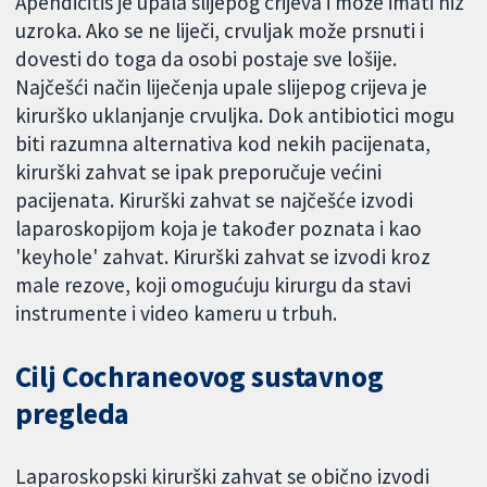
Apendicitis je upala slijepog crijeva i može imati niz
uzroka. Ako se ne liječi, crvuljak može prsnuti i
dovesti do toga da osobi postaje sve lošije.
Najčešći način liječenja upale slijepog crijeva je
kirurško uklanjanje crvuljka. Dok antibiotici mogu
biti razumna alternativa kod nekih pacijenata,
kirurški zahvat se ipak preporučuje većini
pacijenata. Kirurški zahvat se najčešće izvodi
laparoskopijom koja je također poznata i kao
'keyhole' zahvat. Kirurški zahvat se izvodi kroz
male rezove, koji omogućuju kirurgu da stavi
instrumente i video kameru u trbuh.
Cilj Cochraneovog sustavnog
pregleda
Laparoskopski kirurški zahvat se obično izvodi