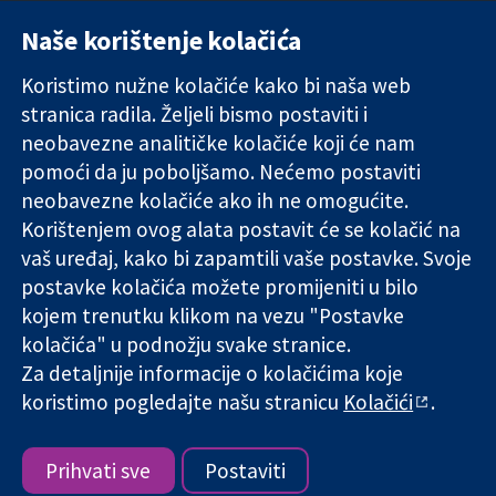
Naše korištenje kolačića
11-13 Cavendish
Kontaktirajte
Square
nas
Koristimo nužne kolačiće kako bi naša web
Pouzdani dokazi.
London
Novosti
stranica radila. Željeli bismo postaviti i
Utemeljeni
W1G 0AN
Ured za
dokazi.
Ujedinjeno
medije
neobavezne analitičke kolačiće koji će nam
Bolje zdravlje.
Kraljevstvo
O nama
pomoći da ju poboljšamo. Nećemo postaviti
Poslovi
neobavezne kolačiće ako ih ne omogućite.
Cochrane
Korištenjem ovog alata postavit će se kolačić na
Library
vaš uređaj, kako bi zapamtili vaše postavke. Svoje
postavke kolačića možete promijeniti u bilo
kojem trenutku klikom na vezu "Postavke
The Cochrane Collaboration is a charity (no. 1045921) and a
kolačića" u podnožju svake stranice.
company limited by guarantee (no. 03044323) registered in
England & Wales. VAT registration number GB 718 2127 49.
Za detaljnije informacije o kolačićima koje
koristimo pogledajte našu stranicu
Kolačići
.
Copyright © 2026 The Cochrane Collaboration
Uvjeti korištenja
|
Odricanje od odgovornosti
|
Privatnost
|
Politika kolačića
|
Postavke kolačića
Prihvati sve
Postaviti