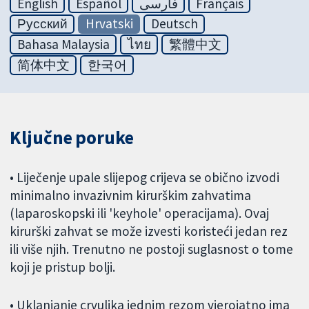
English
Español
فارسی
Français
Русский
Hrvatski
Deutsch
Bahasa Malaysia
ไทย
繁體中文
简体中文
한국어
Ključne poruke
• Liječenje upale slijepog crijeva se obično izvodi
minimalno invazivnim kirurškim zahvatima
(laparoskopski ili 'keyhole' operacijama). Ovaj
kirurški zahvat se može izvesti koristeći jedan rez
ili više njih. Trenutno ne postoji suglasnost o tome
koji je pristup bolji.
• Uklanjanje crvuljka jednim rezom vjerojatno ima