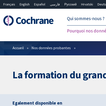
Français
English
Español
فارسی
Русский
Hrvatski
Deuts
繁體中文
简体中文
Qui sommes-nous ?
Pourquoi nos donné
Filtres
Accueil
Nos données probantes
La formation du grand 
Egalement disponible en