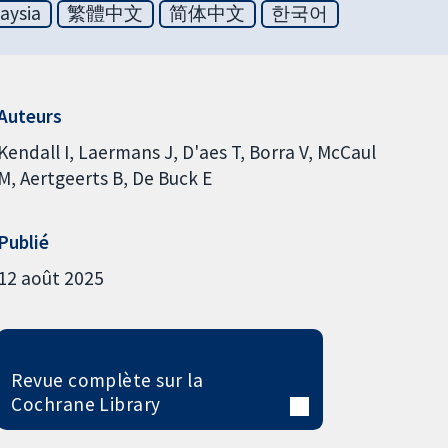
aysia
繁體中文
简体中文
한국어
Auteurs
Kendall I
Laermans J
D'aes T
Borra V
McCaul
M
Aertgeerts B
De Buck E
Publié
12 août 2025
Revue complète sur la
Cochrane Library