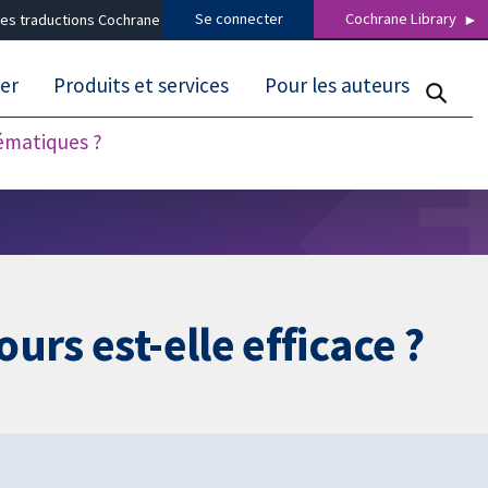
Se connecter
Cochrane Library
es traductions Cochrane
er
Produits et services
Pour les auteurs
tématiques ?
rs est-elle efficace ?