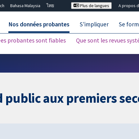
ch
Bahasa Malaysia
ไทย
Plus de langues
A propos d
Nos données probantes
S'impliquer
Se form
es probantes sont fiables
Que sont les revues sys
Fermer la recherche ✖
public aux premiers secou