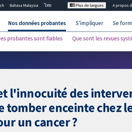
ch
Bahasa Malaysia
ไทย
Plus de langues
A propos d
Nos données probantes
S'impliquer
Se form
es probantes sont fiables
Que sont les revues sys
Fermer la recherche ✖
 et l'innocuité des interve
de tomber enceinte chez 
ur un cancer ?