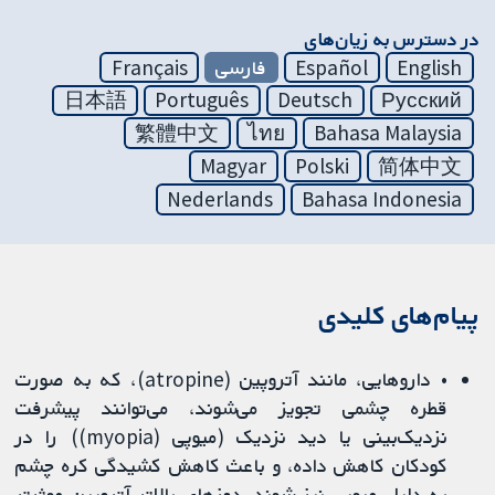
در دسترس به زیان‌های
English
Español
فارسی
Français
日本語
Português
Deutsch
Русский
繁體中文
ไทย
Bahasa Malaysia
Magyar
Polski
简体中文
Nederlands
Bahasa Indonesia
پیام‌های کلیدی
• داروهایی، مانند آتروپین (atropine)، که به صورت
قطره چشمی تجویز می‌شوند، می‌توانند پیشرفت
نزدیک‌بینی یا دید نزدیک (میوپی (myopia)) را در
کودکان کاهش داده، و باعث کاهش کشیدگی کره چشم
به دلیل میوپی نیز شوند. دوزهای بالاتر آتروپین موثرتر