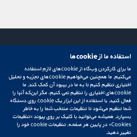
استفاده ما از cookie‌ها
میدان کاوندیش
تماس با ما
۱۳-۱۱
اخبار
تحقیقات قابل
ما برای کارکردن وب‌گاه از cookie‌های لازم استفاده
لندن
دفتر رسانه‌ای
اعتماد.
W1G 0AN
درباره ما
می‌کنیم. ما همچنین می‌خواهیم cookie‌های تجزیه و تحلیل
تصمیم‌گیری آگاهانه.
بریتانیا
فرصت‌های
اختیاری تنظیم کنیم تا به ما در بهبود آن کمک کند. ما
سلامت بهتر.
شغلی
cookie‌های اختیاری را تنظیم نمی کنیم، مگر این‌که آنها را
Cochrane
فعال کنید. با استفاده از این ابزار یک cookie‌ روی دستگاه
Library
شما تنظیم می‌شود تا تنظیمات منتخب شما را به خاطر
بسپارد. همیشه می‌توانید با کلیک بر روی پیوند «تنظیمات
Cookies» در پایین هر صفحه، تنظیمات cookie‌ خود را
شبکه همکاری کاکرین، یک مؤسسه خیریه (شماره 1045921) و یک شرکت با
تغییر دهید.
مسئولیت محدود به‌صورت ضمانت (شماره 03044323) ثبت‌شده در انگلستان