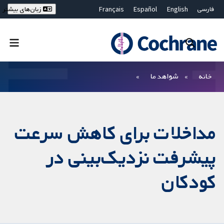
فارسی
English
Español
Français
زبان‌های بیشتر
Deutsch
Hrvatski
Русский
简体中文
繁體中文
ไทย
Bahasa Malaysia
بستن جستجو ✖
فیلترها
خانه
شواهد ما
مداخلات برای کاهش سرعت
پیشرفت نزدیک‌بینی در
کودکان