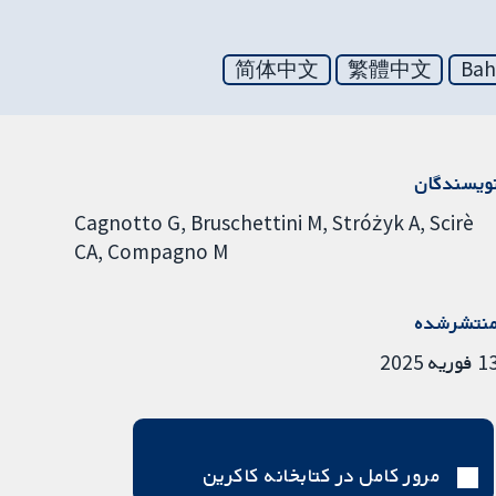
简体中文
繁體中文
Bah
ویسندگان
Cagnotto G
Bruschettini M
Stróżyk A
Scirè
CA
Compagno M
نتشرشده
فوریه 2025
مرور کامل در کتابخانه کاکرین