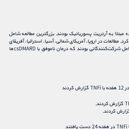
یدا کردیم که شامل 7857 شرکت‌کننده مبتلا به آرتریت پسوریاتیک بودند. بزرگترین مطالعه شامل
طالعه 47 بزرگسال را وارد کرد. مطالعات در اروپا، آمریکای شمالی، آسیا، استرالیا، آفریقای
جنوبی، و آمریکای جنوبی انجام شدند. بیشتر مطالعات شامل شرکت‌کنندگانی بودند که درمان ناموفق با csDMARDها