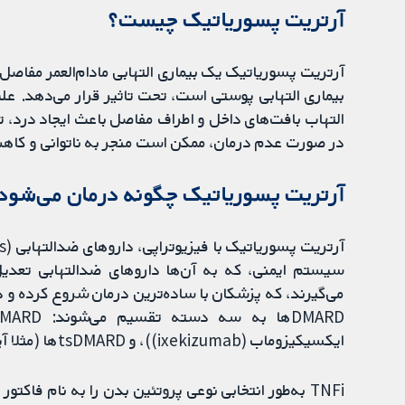
آرتریت پسوریاتیک چیست؟
آرتریت پسوریاتیک یک بیماری التهابی مادام‌العمر مفاص
بیماری التهابی پوستی است، تحت تاثیر قرار می‌دهد. ع
التهاب بافت‌های داخل و اطراف مفاصل باعث ایجاد درد، 
در صورت عدم درمان، ممکن است منجر به ناتوانی و کا
آرتریت پسوریاتیک چگونه درمان می‌شود
می‌گیرند، که پزشکان با ساده‌ترین درمان شروع کرده و د
ایکسیکیزوماب (ixekizumab))، و tsDMARDها (مثلا آپاداسیتینیب (upadacitinib)).