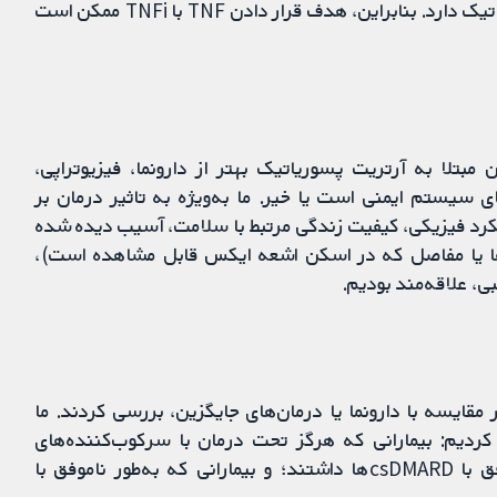
در التهاب طولانی‌مدت مفاصل و پوست در آرتریت پسوریاتیک دارد. بنابراین، هدف قرار دادن TNF با TNFi ممکن است
T در درمان بزرگسالان مبتلا به آرتریت پسوریاتیک بهتر از دارونما، فیزیوتراپی،
های سیستم ایمنی است یا خیر. ما به‌ویژه به تاثیر درمان بر
عملکرد فیزیکی، کیفیت زندگی مرتبط با سلامت، آسیب دیده شده
‌ها یا مفاصل که در اسکن اشعه ایکس قابل مشاهده است)،
ی، علاقه‌مند بودیم.
افتن مطالعاتی جست‌وجو کردیم که TNFi را در مقایسه با دارونما یا درمان‌های جایگزین، بررسی ‌کردند. ما
ردیم: بیمارانی که هرگز تحت درمان با سرکوب‌کننده‌های
سیستم ایمنی قرار نداشتند؛ بیمارانی که درمان ناموفق با csDMARDها داشتند؛ و بیمارانی که به‌طور ناموفق با