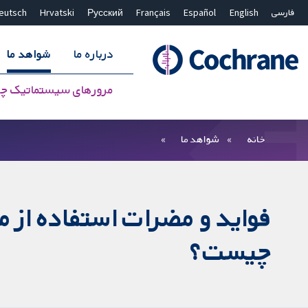
فارسی
English
Español
Français
Русский
Hrvatski
eutsch
درباره ما
شواهد ما
مرورهای سیستماتیک چ
بستن جستجو ✖
فیلترها
خانه
شواهد ما
چیست؟