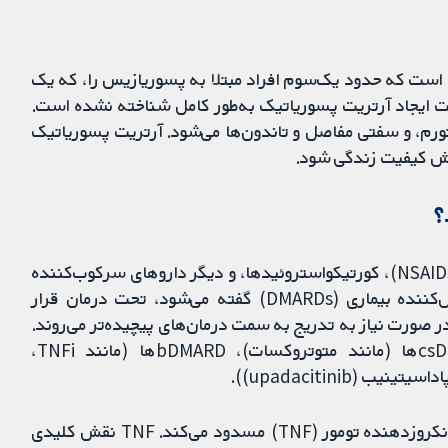
ل است که حدود یک‌سوم افراد مبتلا به پسوریازیس را، که یک
لت ایجاد آرتریت پسوریاتیک به‌طور کامل شناخته نشده است.
تورم، و سفتی مفاصل و تاندون‌ها می‌شود. آرتریت پسوریاتیک
هش کیفیت زندگی شود.
؟
آرتریت پسوریاتیک با فیزیوتراپی، داروهای ضدالتهابی (NSAIDs)، کورتیکواستروئیدها، و دیگر داروهای سرکوب‌کننده
سیستم ایمنی، که به آن‌ها داروهای ضدالتهابی تعدیل‌کننده بیماری (DMARDs) گفته می‌شود، تحت درمان قرار
ر صورت نیاز به تدریج به سمت درمان‌های پیچیده‌تر می‌روند.
DMARDها به سه دسته تقسیم می‌شوند: csDMARDها (مانند متوتروکسات)، bDMARDها (مانند TNFi،
TNFi به‌طور انتخابی نوعی پروتئین بدن را به نام فاکتور نکروزدهنده تومور (TNF) مسدود می‌کند. TNF نقش کلیدی