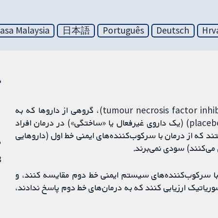
asa Malaysia
日本語
Português
Deutsch
Hrv
ن
مهارکننده‌های فاکتور نکروزدهنده تومور (tumour necrosis factor inhibitors; TNFi)، گروهی از داروها که به
کاهش التهاب کمک می‌کنند، احتمالا موثرتر از دارونما (placebo) (یک داروی غیرفعال یا «ساختگی») در درمان افراد
رتریت پسوریاتیک (psoriatic arthritis) هستند که از درمان با سرکوب‌کننده‌های ایمنی خط اول (داروهایی
م
ی‌کنند) سودی نمی‌برند.
13 
مطالعاتی با کیفیت بالا که مهارکننده‌های TNF را با سرکوب‌کننده‌های سیستم ایمنی خط دوم مقایسه ‌کنند، و
مبتلا به آرتریت پسوریاتیک ارزیابی کنند که به درمان‌های خط دوم پاسخ ندادند،