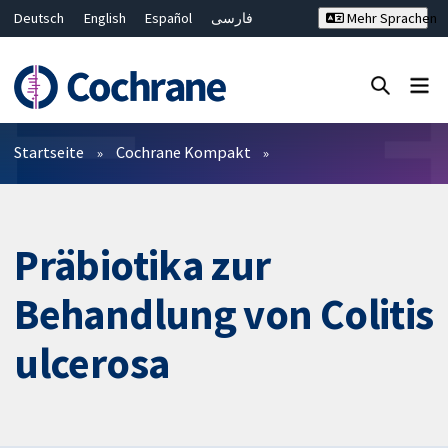
Deutsch
English
Español
فارسی
Mehr Sprachen
Français
Русский
Hrvatski
Bahasa Malaysia
ไทย
繁體中文
简体中文
Close search ✖
Filter
Startseite
Cochrane Kompakt
Präbiotika zur
Behandlung von Colitis
ulcerosa