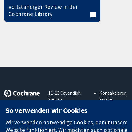
Vollständiger Review in der
Cochrane Library
11-13 Cavendish
Kontaktieren
Square
Sie uns
Zuverlässige
London
Neuigkeiten
So verwenden wir Cookies
Evidenz
W1G0AN
Pressestelle
Informierte
Vereinigtes
Über uns
Wir verwenden notwendige Cookies, damit unsere
Entscheidungen
Königreich
Stellenangebot
Website funktioniert. Wir möchten auch optionale
Bessere
Cochrane