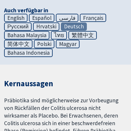
Auch verfügbar in
English
Español
فارسی
Français
Русский
Hrvatski
Deutsch
Bahasa Malaysia
ไทย
繁體中文
简体中文
Polski
Magyar
Bahasa Indonesia
Kernaussagen
Präbiotika sind möglicherweise zur Vorbeugung
von Rückfällen der Colitis ulcerosa nicht
wirksamer als Placebo. Bei Erwachsenen, deren
Colitis ulcerosa sich in einer beschwerdefreien
Phase (Remission) befindet, führen Präbiotika