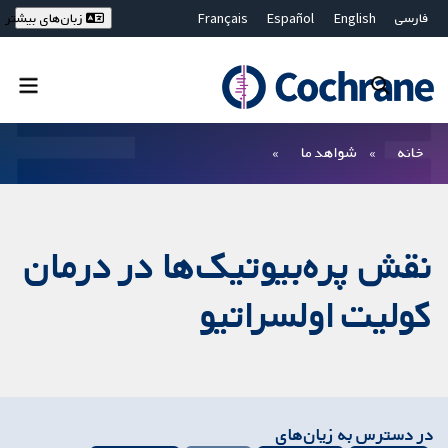
فارسی
English
Español
Français
زبان‌های بیشتر
Deutsch
Hrvatski
Русский
简体中文
繁體中文
ไทย
Bahasa Malaysia
بستن جستجو ✖
فیلترها
خانه
شواهد ما
نقش پره‌بیوتیک‌ها در درمان
کولیت اولسراتیو
در دسترس به زیان‌های