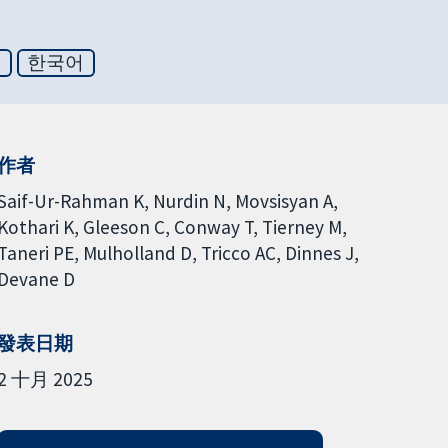
文
한국어
作者
Saif-Ur-Rahman K
Nurdin N
Movsisyan A
Kothari K
Gleeson C
Conway T
Tierney M
Taneri PE
Mulholland D
Tricco AC
Dinnes J
Devane D
發表日期
2 十月 2025