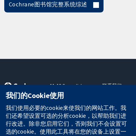
Cochrane图书馆完整系统综述
11-13 Cavendish
联系我们
Square
最新消息
我们的Cookie使用
可信任的证据
London
新闻办公室
知情决定
W1G 0AN
关于我们
我们使用必要的cookie来使我们的网站工作。我
更完善的医疗健
United Kingdom
工作机会
们还希望设置可选的分析cookie，以帮助我们进
康
Cochrane
行改进。除非您启用它们，否则我们不会设置可
Library
选的cookie。使用此工具将在您的设备上设置一