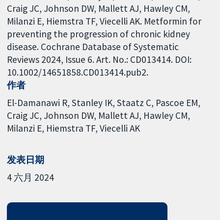
Craig JC, Johnson DW, Mallett AJ, Hawley CM,
Milanzi E, Hiemstra TF, Viecelli AK. Metformin for
preventing the progression of chronic kidney
disease. Cochrane Database of Systematic
Reviews 2024, Issue 6. Art. No.: CD013414. DOI:
10.1002/14651858.CD013414.pub2.
作者
El-Damanawi R
Stanley IK
Staatz C
Pascoe EM
Craig JC
Johnson DW
Mallett AJ
Hawley CM
Milanzi E
Hiemstra TF
Viecelli AK
发表日期
4 六月 2024