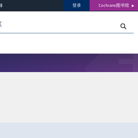
登录
Cochrane图书馆
译
区