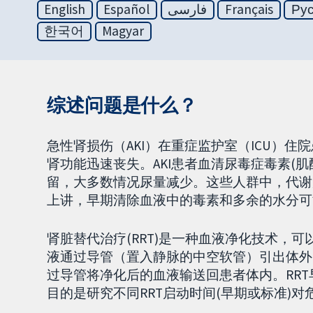
English
Español
فارسی
Français
Ру
한국어
Magyar
综述问题是什么？
急性肾损伤（AKI）在重症监护室（ICU）
肾功能迅速丧失。AKI患者血清尿毒症毒素(
留，大多数情况尿量减少。这些人群中，代谢
上讲，早期清除血液中的毒素和多余的水分可
肾脏替代治疗(RRT)是一种血液净化技术，
液通过导管（置入静脉的中空软管）引出体外
过导管将净化后的血液输送回患者体内。RR
目的是研究不同RRT启动时间(早期或标准)对