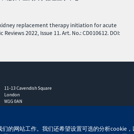
kidney replacement therapy initiation for acute
 Reviews 2022, Issue 11. Art. No.: CD010612. DOI:
11-13 Cavendish Square
London
W1G 0AN
United Kingdom
使我们的网站工作。我们还希望设置可选的分析cooki