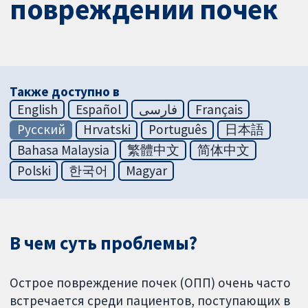
повреждении почек
Также доступно в
English
Español
فارسی
Français
Русский
Hrvatski
Português
日本語
Bahasa Malaysia
繁體中文
简体中文
Polski
한국어
Magyar
В чем суть проблемы?
Острое повреждение почек (ОПП) очень часто
встречается среди пациентов, поступающих в