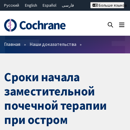
Русский
English
Español
فارسی
Больше языков
Français
Hrvatski
Deutsch
Bahasa Malaysia
ไทย
繁體中文
简体中文
Закрыть поиск ✖
Фильтры
Главная
Наши доказательства
Сроки начала
заместительной
почечной терапии
при остром