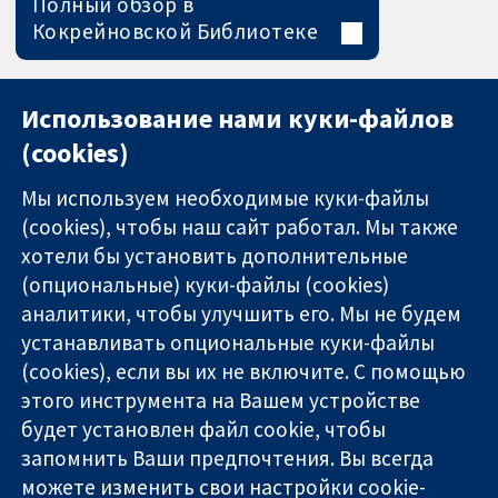
Полный обзор в
Кокрейновской Библиотеке
Использование нами куки-файлов
(cookies)
Мы используем необходимые куки-файлы
(cookies), чтобы наш сайт работал. Мы также
хотели бы установить дополнительные
(опциональные) куки-файлы (cookies)
аналитики, чтобы улучшить его. Мы не будем
11-13 Cavendish
Связаться с
устанавливать опциональные куки-файлы
Square
нами
(cookies), если вы их не включите. С помощью
Надёжные
London
Новости
этого инструмента на Вашем устройстве
доказательства
W1G 0AN
Пресс-
Информированные
United Kingdom
служба
будет установлен файл cookie, чтобы
решения
О нас
запомнить Ваши предпочтения. Вы всегда
Во благо
Работа
можете изменить свои настройки cookie-
здоровья