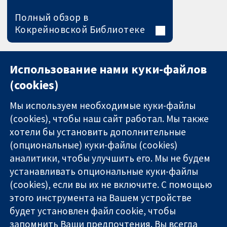
Полный обзор в
Кокрейновской Библиотеке
Использование нами куки-файлов
(cookies)
Мы используем необходимые куки-файлы
(cookies), чтобы наш сайт работал. Мы также
хотели бы установить дополнительные
(опциональные) куки-файлы (cookies)
аналитики, чтобы улучшить его. Мы не будем
11-13 Cavendish
Связаться с
устанавливать опциональные куки-файлы
Square
нами
(cookies), если вы их не включите. С помощью
Надёжные
London
Новости
этого инструмента на Вашем устройстве
доказательства
W1G 0AN
Пресс-
Информированные
будет установлен файл cookie, чтобы
United Kingdom
служба
решения
О нас
запомнить Ваши предпочтения. Вы всегда