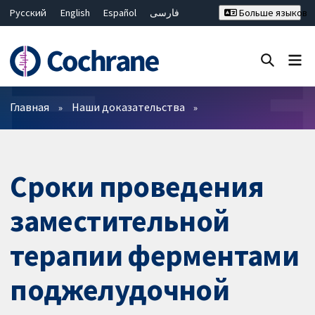
Русский
English
Español
فارسی
Больше языков
Français
Hrvatski
Deutsch
Bahasa Malaysia
ไทย
繁體中文
简体中文
Закрыть поиск ✖
Фильтры
Главная
Наши доказательства
Сроки проведения
заместительной
терапии ферментами
поджелудочной