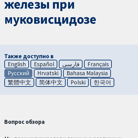
железы при
муковисцидозе
Также доступно в
English
Español
فارسی
Français
Русский
Hrvatski
Bahasa Malaysia
繁體中文
简体中文
Polski
한국어
Вопрос обзора