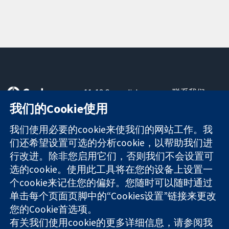
11-13 Cavendish
联系我们
Square
最新消息
我们的Cookie使用
可信任的证据
London
新闻办公室
知情决定
W1G 0AN
关于我们
我们使用必要的cookie来使我们的网站工作。我
更完善的医疗健
United Kingdom
工作机会
们还希望设置可选的分析cookie，以帮助我们进
康
Cochrane
行改进。除非您启用它们，否则我们不会设置可
Library
选的cookie。使用此工具将在您的设备上设置一
个cookie来记住您的偏好。您随时可以随时通过
单击每个页面页脚中的“Cookies设置”链接来更改
The Cochrane Collaboration is a charity (no. 1045921) and a
您的Cookie首选项。
company limited by guarantee (no. 03044323) registered in
England & Wales. VAT registration number GB 718 2127 49.
有关我们使用cookie的更多详细信息，请参阅我