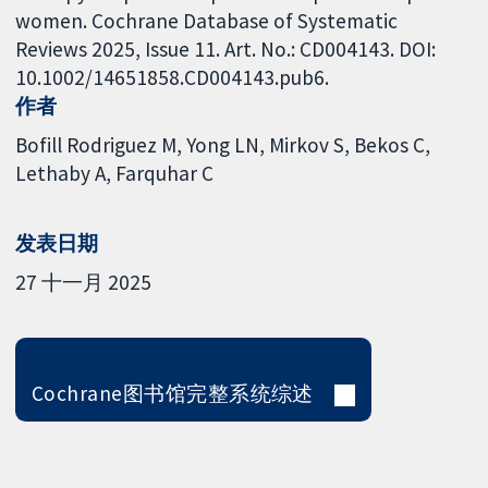
women. Cochrane Database of Systematic
Reviews 2025, Issue 11. Art. No.: CD004143. DOI:
10.1002/14651858.CD004143.pub6.
作者
Bofill Rodriguez M
Yong LN
Mirkov S
Bekos C
Lethaby A
Farquhar C
发表日期
27 十一月 2025
Cochrane图书馆完整系统综述