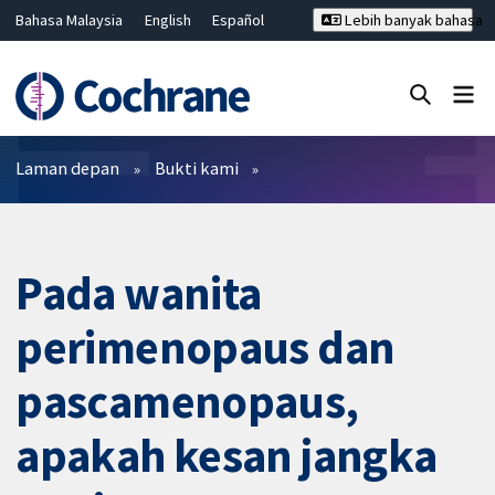
Bahasa Malaysia
English
Español
Lebih banyak bahasa
فارسی
Français
Русский
Hrvatski
Deutsch
ไทย
繁體中文
简体中文
Tutup carian ✖
Penapis
Laman depan
Bukti kami
Pada wanita
perimenopaus dan
pascamenopaus,
apakah kesan jangka