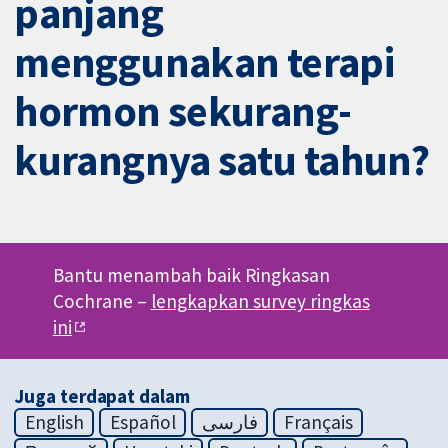
panjang
menggunakan terapi
hormon sekurang-
kurangnya satu tahun?
Bantu menambah baik Ringkasan
Cochrane –
lengkapkan survey ringkas
ini
Juga terdapat dalam
English
Español
فارسی
Français