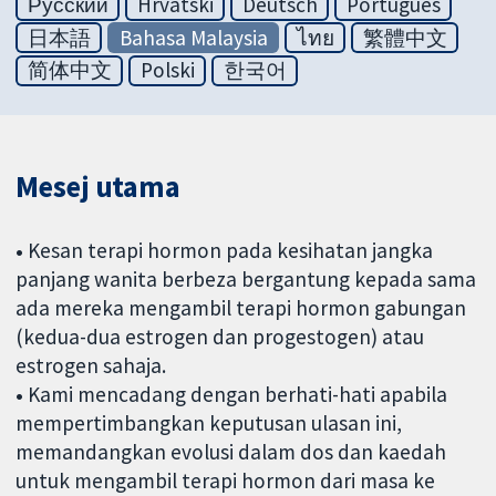
Русский
Hrvatski
Deutsch
Português
日本語
Bahasa Malaysia
ไทย
繁體中文
简体中文
Polski
한국어
Mesej utama
•
Kesan terapi hormon pada kesihatan jangka
panjang wanita berbeza bergantung kepada sama
ada mereka mengambil terapi hormon gabungan
(kedua-dua estrogen dan progestogen) atau
estrogen sahaja.
•
Kami mencadang dengan berhati-hati apabila
mempertimbangkan keputusan ulasan ini,
memandangkan evolusi dalam dos dan kaedah
untuk mengambil terapi hormon dari masa ke