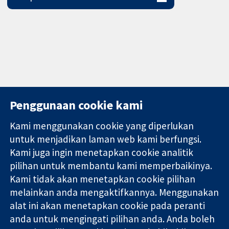
Penggunaan cookie kami
Kami menggunakan cookie yang diperlukan
11-13 Cavendish
Hubungi kita
untuk menjadikan laman web kami berfungsi.
Square
Berita
Kami juga ingin menetapkan cookie analitik
Bukti yang
London
Pejabat
pilihan untuk membantu kami memperbaikinya.
dipercayai.
W1G 0AN
akhbar
keputusan
Kami tidak akan menetapkan cookie pilihan
United Kingdom
Perihal Kami
termaklum
Pekerjaan
melainkan anda mengaktifkannya. Menggunakan
Kesihatan yang
Cochrane
alat ini akan menetapkan cookie pada peranti
lebih baik
Library
anda untuk mengingati pilihan anda. Anda boleh