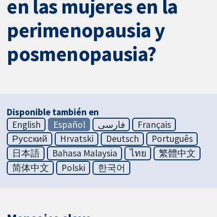
en las mujeres en la
perimenopausia y
posmenopausia?
Disponible también en
English
Español
فارسی
Français
Русский
Hrvatski
Deutsch
Português
日本語
Bahasa Malaysia
ไทย
繁體中文
简体中文
Polski
한국어