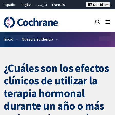
Español
English
فارسی
Français
Más idiomas
Русский
Hrvatski
Deutsch
Bahasa Malaysia
ไทย
繁體中文
简体中文
Cerrar búsqueda ✖
Filtros
Inicio
Nuestra evidencia
¿Cuáles son los efectos
clínicos de utilizar la
terapia hormonal
durante un año o más