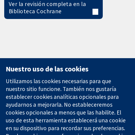
Ver la revisión completa en la
Biblioteca Cochrane
Nuestro uso de las cookies
Utilizamos las cookies necesarias para que
nuestro sitio funcione. También nos gustaría
11-13 Cavendish
Contacto
establecer cookies analíticas opcionales para
Square
Noticias
ayudarnos a mejorarla. No estableceremos
Evidencia fiable.
Londres
Prensa
Decisiones
W1G 0AN
Sobre
cookies opcionales a menos que las habilite. El
informadas.
Reino Unido
nosotros
uso de esta herramienta establecerá una cookie
Mejor salud.
Empleo
en su dispositivo para recordar sus preferencias.
Cochrane