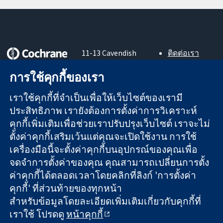
11-13 Cavendish
ติดต่อเรา
Square
ข่าวสาร
หลักฐานที่เชื่อถือ
การใช้คุกกี้ของเรา
London
สำหรับ
ได้
W1G 0AN
สื่อมวลชน
สู่การตัดสินใจ
เราใช้คุกกี้ที่จำเป็นเพื่อให้เว็บไซต์ของเรามี
United Kingdom
About us
อย่างมีข้อมูล
ตำแหน่งงาน
ประสิทธิภาพ เรายังต้องการตั้งค่าการวิเคราะห์
เพื่อสุขภาพที่ดีขึ้น
Cochrane
คุกกี้เพิ่มเติมเพื่อช่วยเราปรับปรุงเว็บไซต์ เราจะไม่
Library
ตั้งค่าคุกกี้เสริมเว้นแต่คุณจะเปิดใช้งาน การใช้
เครื่องมือนี้จะตั้งค่าคุกกี้บนอุปกรณ์ของคุณเพื่อ
จดจำการตั้งค่าของคุณ คุณสามารถเปลี่ยนการตั้ง
The Cochrane Collaboration เป็นองค์กรการกุศล (เลขที่ 1045921)
ค่าคุกกี้ได้ตลอดเวลาโดยคลิกที่ลิงก์ 'การตั้งค่า
และบริษัทจำกัดโดยการค้ำประกัน (เลขที่ 03044323) ที่จดทะเบียน
คุกกี้' ที่ส่วนท้ายของทุกหน้า
ในอังกฤษและเวลส์ หมายเลขจดทะเบียนภาษีมูลค่าเพิ่ม GB 718
สำหรับข้อมูลโดยละเอียดเพิ่มเติมเกี่ยวกับคุกกี้ที่
2127 49
เราใช้ โปรดดู
หน้าคุกกี้
สงวนลิขสิทธิ์ © 2026 The Cochrane Collaboration