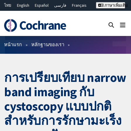
ไทย
English
Español
فارسی
Français
ภาษาเพิ่มเติม
Русский
Hrvatski
Deutsch
Bahasa Malaysia
繁體中文
简体中文
ปิดการค้นหา ✖
ตัวกรอง
หน้าแรก
หลักฐานของเรา
การเปรียบเทียบ narrow
band imaging กับ
cystoscopy แบบปกติ
สำหรับการรักษามะเร็ง