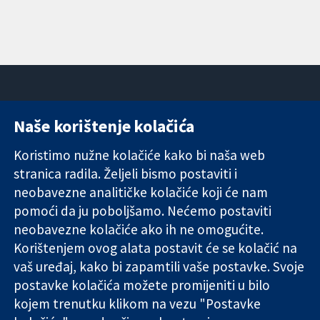
Naše korištenje kolačića
11-13 Cavendish
Kontaktirajte
Square
nas
Koristimo nužne kolačiće kako bi naša web
Pouzdani dokazi.
London
Novosti
stranica radila. Željeli bismo postaviti i
Utemeljeni
W1G 0AN
Ured za
dokazi.
neobavezne analitičke kolačiće koji će nam
Ujedinjeno
medije
Bolje zdravlje.
Kraljevstvo
O nama
pomoći da ju poboljšamo. Nećemo postaviti
Poslovi
neobavezne kolačiće ako ih ne omogućite.
Cochrane
Korištenjem ovog alata postavit će se kolačić na
Library
vaš uređaj, kako bi zapamtili vaše postavke. Svoje
postavke kolačića možete promijeniti u bilo
kojem trenutku klikom na vezu "Postavke
The Cochrane Collaboration is a charity (no. 1045921) and a