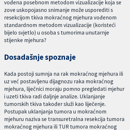
vođena posebnom metodom vizualizacije koja se
zove uskopojasno snimanje može usporediti s
resekcijom tkiva mokraćnog mjehura vođenom
standardnom metodom vizualizacije (koristeći
bijelo svjetlo) u osoba s tumorima unutarnje
stijenke mjehura?
Dosadašnje spoznaje
Kada postoji sumnja na rak mokraćnog mjehura ili
uz već postavljenu dijagnozu raka mokraćnog
mjehura, liječnici moraju pomno pregledati mjehur
i uzeti tkiva radi daljnje analize. Uklanjanje
tumorskih tkiva također služi kao liječenje.
Postupak uklanjanja tumora u mokraćnom
mjehuru naziva se transuretralna resekcija tumora
mokraćnog mjehura ili TUR tumora mokraćnog