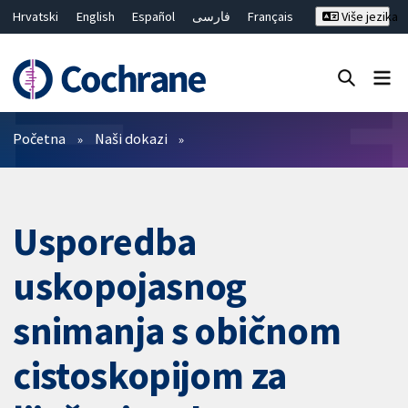
Hrvatski
English
Español
فارسی
Français
Više jezika
Русский
Deutsch
Bahasa Malaysia
ไทย
繁體中文
简体中文
Close search ✖
Prečistači
Početna
Naši dokazi
Usporedba
uskopojasnog
snimanja s običnom
cistoskopijom za