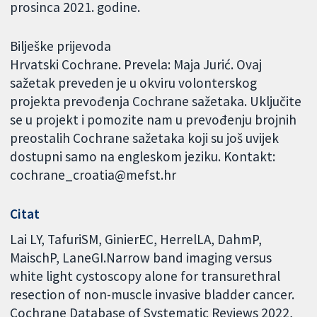
prosinca 2021. godine.
Bilješke prijevoda
Hrvatski Cochrane. Prevela: Maja Jurić. Ovaj
sažetak preveden je u okviru volonterskog
projekta prevođenja Cochrane sažetaka. Uključite
se u projekt i pomozite nam u prevođenju brojnih
preostalih Cochrane sažetaka koji su još uvijek
dostupni samo na engleskom jeziku. Kontakt:
cochrane_croatia@mefst.hr
Citat
Lai LY, TafuriSM, GinierEC, HerrelLA, DahmP,
MaischP, LaneGI.Narrow band imaging versus
white light cystoscopy alone for transurethral
resection of non-muscle invasive bladder cancer.
Cochrane Database of Systematic Reviews 2022,