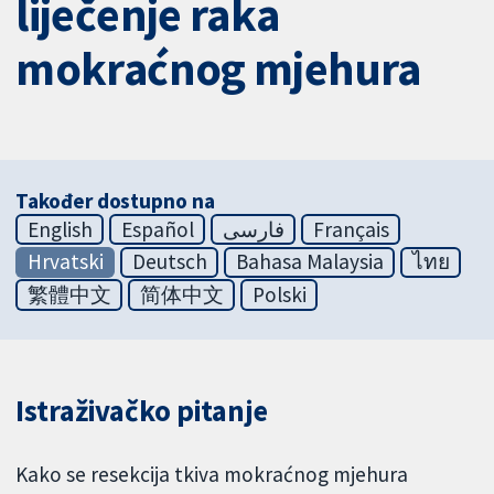
liječenje raka
mokraćnog mjehura
Također dostupno na
English
Español
فارسی
Français
Hrvatski
Deutsch
Bahasa Malaysia
ไทย
繁體中文
简体中文
Polski
Istraživačko pitanje
Kako se resekcija tkiva mokraćnog mjehura