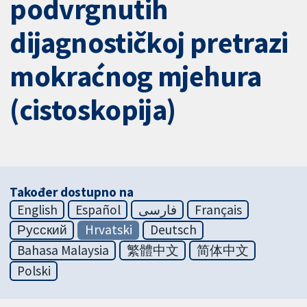
podvrgnutih
dijagnostičkoj pretrazi
mokraćnog mjehura
(cistoskopija)
Također dostupno na
English
Español
فارسی
Français
Русский
Hrvatski
Deutsch
Bahasa Malaysia
繁體中文
简体中文
Polski