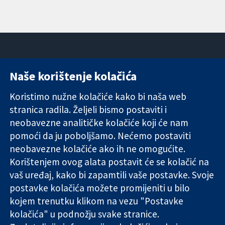
Naše korištenje kolačića
11-13 Cavendish
Kontaktirajte
Square
nas
Koristimo nužne kolačiće kako bi naša web
Pouzdani dokazi.
London
Novosti
stranica radila. Željeli bismo postaviti i
Utemeljeni
W1G 0AN
Ured za
dokazi.
Ujedinjeno
medije
neobavezne analitičke kolačiće koji će nam
Bolje zdravlje.
Kraljevstvo
O nama
pomoći da ju poboljšamo. Nećemo postaviti
Poslovi
neobavezne kolačiće ako ih ne omogućite.
Cochrane
Korištenjem ovog alata postavit će se kolačić na
Library
vaš uređaj, kako bi zapamtili vaše postavke. Svoje
postavke kolačića možete promijeniti u bilo
kojem trenutku klikom na vezu "Postavke
The Cochrane Collaboration is a charity (no. 1045921) and a
kolačića" u podnožju svake stranice.
company limited by guarantee (no. 03044323) registered in