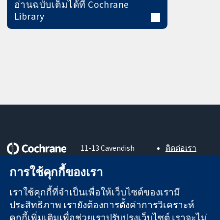
อ่านฉบับเต็มได้ที่ Cochrane
Library
11-13 Cavendish
ติดต่อเรา
Square
ข่าวสาร
หลักฐานที่เชื่อถือ
การใช้คุกกี้ของเรา
London
สำหรับ
ได้
W1G 0AN
สื่อมวลชน
สู่การตัดสินใจ
เราใช้คุกกี้ที่จำเป็นเพื่อให้เว็บไซต์ของเรามี
United Kingdom
About us
อย่างมีข้อมูล
ตำแหน่งงาน
ประสิทธิภาพ เรายังต้องการตั้งค่าการวิเคราะห์
เพื่อสุขภาพที่ดีขึ้น
Cochrane
คุกกี้เพิ่มเติมเพื่อช่วยเราปรับปรุงเว็บไซต์ เราจะไม่