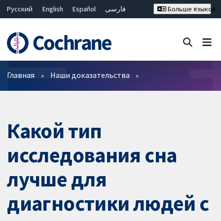
Русский
English
Español
فارسی
Больше языков
Français
Hrvatski
Deutsch
Bahasa Malaysia
ไทย
繁體中文
简体中文
Закрыть поиск ✖
Фильтры
Главная
Наши доказательства
Какой тип
исследования сна
лучше для
диагностики людей с