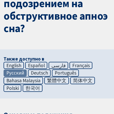
подозрением на
обструктивное апноэ
сна?
Также доступно в
English
Español
فارسی
Français
Русский
Deutsch
Português
Bahasa Malaysia
繁體中文
简体中文
Polski
한국어