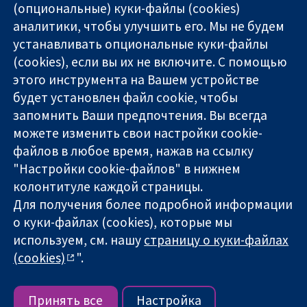
(опциональные) куки-файлы (cookies)
аналитики, чтобы улучшить его. Мы не будем
11-13 Cavendish
Связаться с
устанавливать опциональные куки-файлы
Square
нами
(cookies), если вы их не включите. С помощью
Надёжные
London
Новости
этого инструмента на Вашем устройстве
доказательства
W1G 0AN
Пресс-
Информированные
будет установлен файл cookie, чтобы
United Kingdom
служба
решения
О нас
запомнить Ваши предпочтения. Вы всегда
Во благо
Работа
можете изменить свои настройки cookie-
здоровья
Cochrane
файлов в любое время, нажав на ссылку
Library
"Настройки cookie-файлов" в нижнем
колонтитуле каждой страницы.
Для получения более подробной информации
The Cochrane Collaboration is a charity (no. 1045921) and a
о куки-файлах (cookies), которые мы
company limited by guarantee (no. 03044323) registered in
используем, см. нашу
страницу о куки-файлах
England & Wales. VAT registration number GB 718 2127 49.
(cookies)
".
Copyright © 2026 The Cochrane Collaboration
Условия использования веб-сайта
|
Отказ от
ответственности
|
Конфиденциальность
|
Политика
Принять все
Настройка