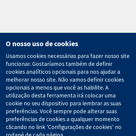
O nosso uso de cookies
Usamos cookies necessárias para fazer nosso site
funcionar. Gostaríamos também de definir
11-13 Cavendish
Contato
cookies analíticos opcionais para nos ajudar a
Square
Notícias
melhorar nosso site. Não vamos definir cookies
Evidências
Londres
Assessoria de
confiáveis.
opcionais a menos que você as habilite. A
W1G 0AN
imprensa
Decisões
Reino Unido
Sobre nós
utilização desta ferramenta irá colocar uma
informadas.
Emprego
cookie no seu dispositivo para lembrar as suas
Melhor saúde.
Cochrane
preferências. Você sempre pode alterar suas
Library
preferências de cookies a qualquer momento
clicando no link 'Configurações de cookies' no
rodapé de cada página.