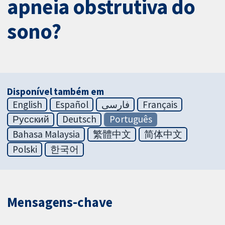
apneia obstrutiva do
sono?
Disponível também em
English
Español
فارسی
Français
Русский
Deutsch
Português
Bahasa Malaysia
繁體中文
简体中文
Polski
한국어
Mensagens-chave