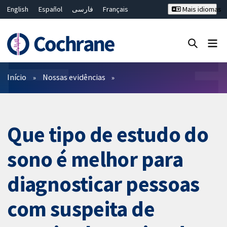
English
Español
فارسی
Français
Mais idiomas
Русский
Hrvatski
Deutsch
Bahasa Malaysia
ไทย
繁體中文
简体中文
Close search ✖
Filtros
Início
Nossas evidências
Que tipo de estudo do
sono é melhor para
diagnosticar pessoas
com suspeita de