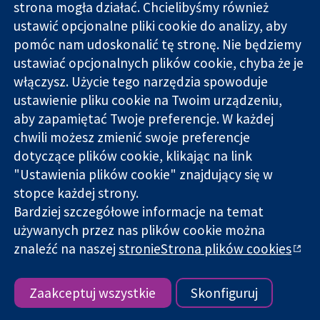
strona mogła działać. Chcielibyśmy również
11-13 Cavendish
Kontakt
ustawić opcjonalne pliki cookie do analizy, aby
Square
Nowości
pomóc nam udoskonalić tę stronę. Nie będziemy
Wiarygodne dane
Londyn
Biuro
ustawiać opcjonalnych plików cookie, chyba że je
naukowe.
W1G 0AN
prasowe
Świadome
włączysz. Użycie tego narzędzia spowoduje
Wielka Brytania
O nas
decyzje.
Praca
ustawienie pliku cookie na Twoim urządzeniu,
Lepsze zdrowie.
Cochrane
aby zapamiętać Twoje preferencje. W każdej
Library
chwili możesz zmienić swoje preferencje
dotyczące plików cookie, klikając na link
"Ustawienia plików cookie" znajdujący się w
Cochrane Collaboration to organizacja charytatywna (nr
stopce każdej strony.
1045921) i spółka z ograniczoną odpowiedzialnością (nr
Bardziej szczegółowe informacje na temat
03044323) zarejestrowana w Anglii i Walii. Numer rejestracyjny
używanych przez nas plików cookie można
VAT GB 718
znaleźć na naszej
stronieStrona plików cookies
Copyright © 2026 The Cochrane Collaboration
Warunki korzystania ze strony internetowej
|
Informacje
prawne
|
Prywatność
|
Polityka plików cookies
|
Ustawienia
Zaakceptuj wszystkie
Skonfiguruj
plików cookie