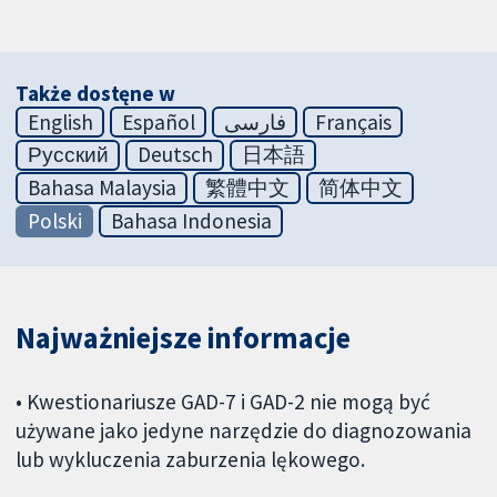
Także dostęne w
English
Español
فارسی
Français
Русский
Deutsch
日本語
Bahasa Malaysia
繁體中文
简体中文
Polski
Bahasa Indonesia
Najważniejsze informacje
• Kwestionariusze GAD-7 i GAD-2 nie mogą być
używane jako jedyne narzędzie do diagnozowania
lub wykluczenia zaburzenia lękowego.