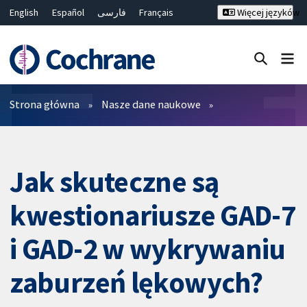
English
Español
فارسی
Français
Więcej języków
Русский
Hrvatski
Deutsch
Bahasa Malaysia
ไทย
繁體中文
简体中文
Close search ✖
Filtry
Strona główna
Nasze dane naukowe
Jak skuteczne są
kwestionariusze GAD-7
i GAD-2 w wykrywaniu
zaburzeń lękowych?