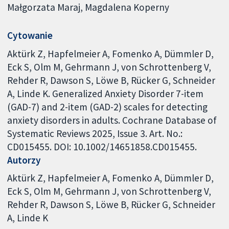
Małgorzata Maraj, Magdalena Koperny
Cytowanie
Aktürk Z, Hapfelmeier A, Fomenko A, Dümmler D,
Eck S, Olm M, Gehrmann J, von Schrottenberg V,
Rehder R, Dawson S, Löwe B, Rücker G, Schneider
A, Linde K. Generalized Anxiety Disorder 7-item
(GAD-7) and 2-item (GAD-2) scales for detecting
anxiety disorders in adults. Cochrane Database of
Systematic Reviews 2025, Issue 3. Art. No.:
CD015455. DOI: 10.1002/14651858.CD015455.
Autorzy
Aktürk Z
Hapfelmeier A
Fomenko A
Dümmler D
Eck S
Olm M
Gehrmann J
von Schrottenberg V
Rehder R
Dawson S
Löwe B
Rücker G
Schneider
A
Linde K