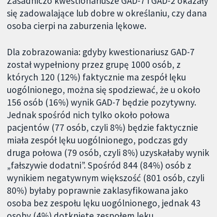
Zasadniczo kwestionariusze GAD-7 i GAD-2 okazały
się zadowalające lub dobre w określaniu, czy dana
osoba cierpi na zaburzenia lękowe.
Dla zobrazowania: gdyby kwestionariusz GAD-7
został wypełniony przez grupę 1000 osób, z
których 120 (12%) faktycznie ma zespół lęku
uogólnionego, można się spodziewać, że u około
156 osób (16%) wynik GAD-7 będzie pozytywny.
Jednak spośród nich tylko około połowa
pacjentów (77 osób, czyli 8%) będzie faktycznie
miała zespół lęku uogólnionego, podczas gdy
druga połowa (79 osób, czyli 8%) uzyskałaby wynik
„fałszywie dodatni”. Spośród 844 (84%) osób z
wynikiem negatywnym większość (801 osób, czyli
80%) byłaby poprawnie zaklasyfikowana jako
osoba bez zespołu lęku uogólnionego, jednak 43
osoby (4%) dotknięte zespołem lęku