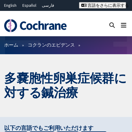
English
Español
فارسی
言語をさらに表示する
Français
Русский
Hrvatski
Deutsch
Bahasa Malaysia
ไทย
繁體中文
简体中文
Close search ✖
フィルター
ホーム
コクランのエビデンス
多嚢胞性卵巣症候群に
対する鍼治療
以下の言語でもご利用いただけます