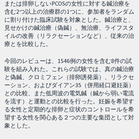
または排卵しないPCOSの女性に対する鍼治療を
含む2つ以上の治療群の1つに、参加者をランダム
に割り付けた臨床試験を対象とした。鍼治療と、
見せかけの鍼治療（偽鍼）、無治療、ライフスタ
イルの改善（リラクセーションなど）、従来の治
療とを比較した。
今回のレビューは、1546例の女性を含む8件の試
験を組み入れた。これらの試験では、真の鍼治療
と偽鍼、クロミフェン（排卵誘発薬）、リラクセ
ーション、およびダイアン35（併用経口避妊薬）
との比較、また低周波の電気鍼（鍼から弱い電流
を流す）と運動との比較を行った。妊娠を希望す
る女性と定期的な排卵と症状のコントロールを希
望する女性を関心ある２つの主要な集団として対
象とした。