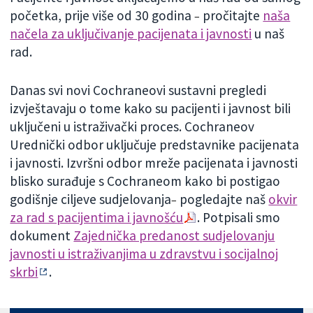
početka, prije više od 30 godina
pročitajte
naša
–
načela za uključivanje pacijenata i javnosti
u naš
rad.
Danas svi novi Cochraneovi sustavni pregledi
izvještavaju o tome kako su pacijenti i javnost bili
uključeni u istraživački proces. Cochraneov
Urednički odbor uključuje predstavnike pacijenata
i javnosti. Izvršni odbor mreže pacijenata i javnosti
blisko surađuje s Cochraneom kako bi postigao
godišnje ciljeve sudjelovanja
pogledajte naš
okvir
–
za rad s pacijentima i javnošću
. Potpisali smo
dokument
Zajednička predanost sudjelovanju
javnosti u istraživanjima u zdravstvu i socijalnoj
skrbi
.