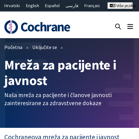
Hrvatski
English
Español
فارسی
Français
Više jezika
Русский
Deutsch
Bahasa Malaysia
ไทย
繁體中文
简体中文
Close search ✖
Prečistači
Početna
Uključite se
Mreža za pacijente i
javnost
Naša mreža za pacijente i članove javnosti
zainteresirane za zdravstvene dokaze
Cochraneova mreža za pacijente i javnost