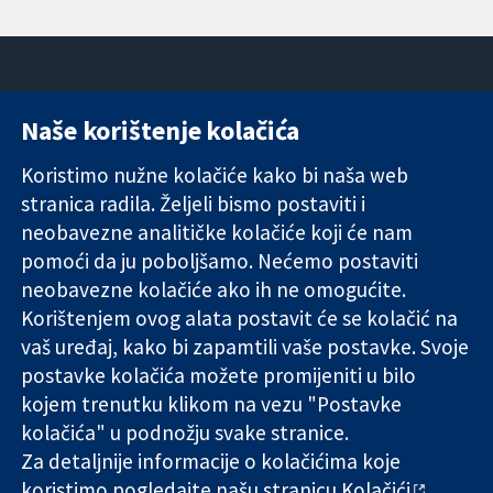
Naše korištenje kolačića
11-13 Cavendish
Kontaktirajte
Square
nas
Koristimo nužne kolačiće kako bi naša web
Pouzdani dokazi.
London
Novosti
stranica radila. Željeli bismo postaviti i
Utemeljeni
W1G 0AN
Ured za
dokazi.
neobavezne analitičke kolačiće koji će nam
Ujedinjeno
medije
Bolje zdravlje.
Kraljevstvo
O nama
pomoći da ju poboljšamo. Nećemo postaviti
Poslovi
neobavezne kolačiće ako ih ne omogućite.
Cochrane
Korištenjem ovog alata postavit će se kolačić na
Library
vaš uređaj, kako bi zapamtili vaše postavke. Svoje
postavke kolačića možete promijeniti u bilo
kojem trenutku klikom na vezu "Postavke
The Cochrane Collaboration is a charity (no. 1045921) and a
kolačića" u podnožju svake stranice.
company limited by guarantee (no. 03044323) registered in
England & Wales. VAT registration number GB 718 2127 49.
Za detaljnije informacije o kolačićima koje
koristimo pogledajte našu stranicu
Kolačići
.