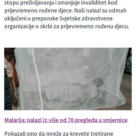
stopu preživljavanja i smanjuje invaliditet kod
prijevremeno rođene djece. Naši nalazi su odmah
uključeni u preporuke Svjetske zdravstvene
organizacije o skrbi za prijevremeno rođenu djecu.
Malarija: nalazi iz više od 70 pregleda u smjernice
Pokazali smo da mreže za krevete tretirane