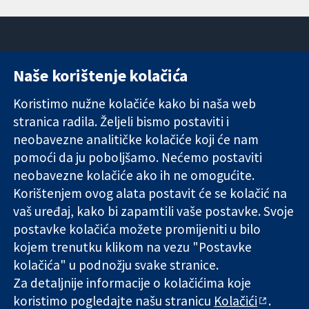
Naše korištenje kolačića
11-13 Cavendish
Kontaktirajte
Square
nas
Koristimo nužne kolačiće kako bi naša web
Pouzdani dokazi.
London
Novosti
stranica radila. Željeli bismo postaviti i
Utemeljeni
W1G 0AN
Ured za
dokazi.
neobavezne analitičke kolačiće koji će nam
Ujedinjeno
medije
Bolje zdravlje.
Kraljevstvo
O nama
pomoći da ju poboljšamo. Nećemo postaviti
Poslovi
neobavezne kolačiće ako ih ne omogućite.
Cochrane
Korištenjem ovog alata postavit će se kolačić na
Library
vaš uređaj, kako bi zapamtili vaše postavke. Svoje
postavke kolačića možete promijeniti u bilo
kojem trenutku klikom na vezu "Postavke
The Cochrane Collaboration is a charity (no. 1045921) and a
kolačića" u podnožju svake stranice.
company limited by guarantee (no. 03044323) registered in
Za detaljnije informacije o kolačićima koje
England & Wales. VAT registration number GB 718 2127 49.
koristimo pogledajte našu stranicu
Kolačići
.