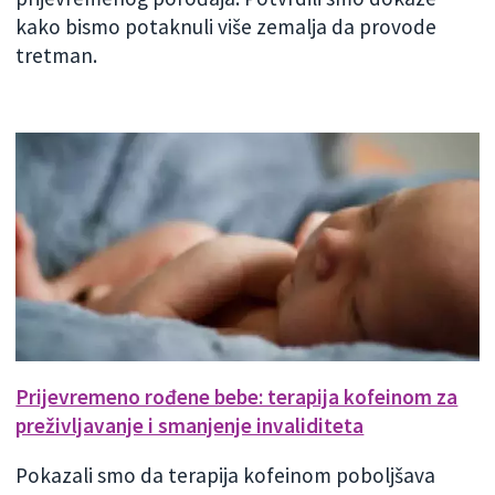
kako bismo potaknuli više zemalja da provode
tretman.
Prijevremeno rođene bebe: terapija kofeinom za
preživljavanje i smanjenje invaliditeta
Pokazali smo da terapija kofeinom poboljšava