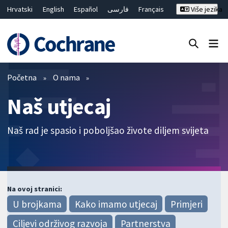
Hrvatski
English
Español
فارسی
Français
Više jezika
Русский
Deutsch
Bahasa Malaysia
ไทย
繁體中文
简体中文
Close search ✖
Prečistači
Početna
O nama
Naš utjecaj
Naš rad je spasio i poboljšao živote diljem svijeta
Na ovoj stranici:
U brojkama
Kako imamo utjecaj
Primjeri
Ciljevi održivog razvoja
Partnerstva