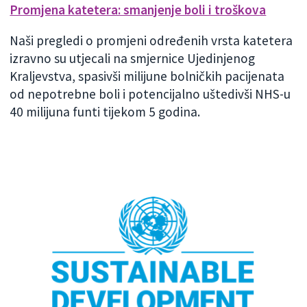
Promjena katetera: smanjenje boli i troškova
Naši pregledi o promjeni određenih vrsta katetera
izravno su utjecali na smjernice Ujedinjenog
Kraljevstva, spasivši milijune bolničkih pacijenata
od nepotrebne boli i potencijalno uštedivši NHS-u
40 milijuna funti tijekom 5 godina.