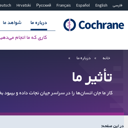
فارسی
English
Español
Français
Русский
Hrvatski
eutsch
درباره ما
شواهد ما
کاری که ما انجام می‌دهی
بستن جستجو ✖
فیلترها
خانه
درباره ما
تأثیر ما
کار ما جان انسان‌ها را در سراسر جهان نجات داده و بهبود
در این صفحه: