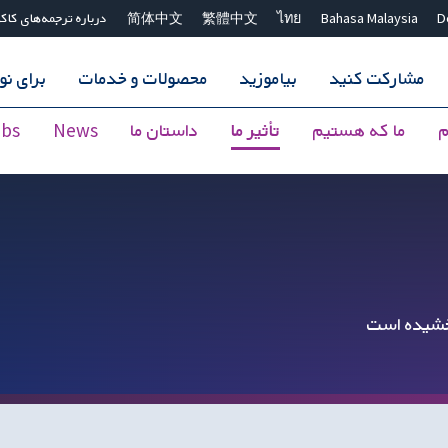
D
Bahasa Malaysia
ไทย
繁體中文
简体中文
درباره ترجمه‌های کاک
مشارکت کنید
بیاموزید
محصولات و خدمات
برای ن
م
ما که هستیم
تأثیر ما
داستان ما
News
obs
 بخشیده است