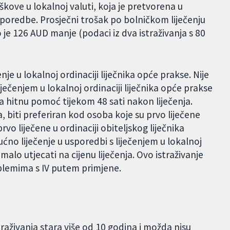
škove u lokalnoj valuti, koja je pretvorena u
sporedbe. Prosječni trošak po bolničkom liječenju
o je 126 AUD manje (podaci iz dva istraživanja s 80
je u lokalnoj ordinaciji liječnika opće prakse. Nije
liječenjem u lokalnoj ordinaciji liječnika opće prakse
a hitnu pomoć tijekom 48 sati nakon liječenja.
, biti preferiran kod osoba koje su prvo liječene
vo liječene u ordinaciji obiteljskog liječnika
Kućno liječenje u usporedbi s liječenjem u lokalnoj
malo utjecati na cijenu liječenja. Ovo istraživanje
roblemima s IV putem primjene.
traživanja stara više od 10 godina i možda nisu