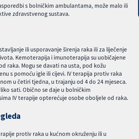
u usporedbi s bolničkim ambulantama, može malo ili
ektive zdravstvenog sustava.
avljanje ili usporavanje širenja raka ili za liječenje
života. Kemoterapija i imunoterapija su uobičajene
 od raka. Mogu se davati na usta, pod kožu
venu s pomoću igle ili cijevi. IV terapija protiv raka
om u četiri tjedna, u trajanju od 4 do 24 mjeseca.
liko sati. Obično se daje u bolničkim
ma IV terapije opterećuje osobe oboljele od raka.
egleda
erapije protiv raka u kućnom okruženju ili u