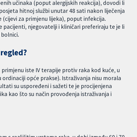
jenih učinaka (poput alergijskih reakcija), dovodi li
 posjeta hitnoj službi unutar 48 sati nakon liječenja
 (cijevi za primjenu lijeka), poput infekcija.
acijenti, njegovatelji i kliničari preferiraju te je li
bolnici.
pregled?
 primjenu iste IV terapije protiv raka kod kuće, u
u ordinaciji opće prakse). Istraživanja nisu morala
ltati su uspoređeni i sažeti te je procijenjena
a kao što su način provođenja istraživanja i