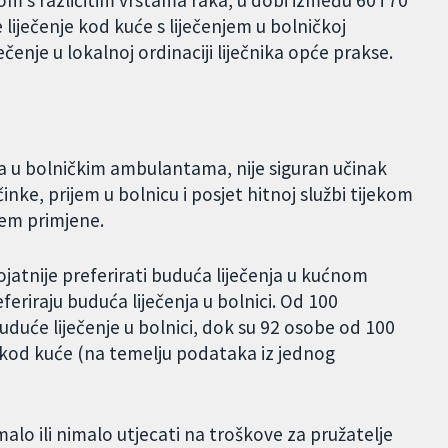
om s različitim vrstama raka, u dobi između 60 i 70
 liječenje kod kuće s liječenjem u bolničkoj
ječenje u lokalnoj ordinaciji liječnika opće prakse.
ka u bolničkim ambulantama, nije siguran učinak
inke, prijem u bolnicu i posjet hitnoj službi tijekom
tem primjene.
jatnije preferirati buduća liječenja u kućnom
feriraju buduća liječenja u bolnici. Od 100
 buduće liječenje u bolnici, dok su 92 osobe od 100
e kod kuće (na temelju podataka iz jednog
alo ili nimalo utjecati na troškove za pružatelje