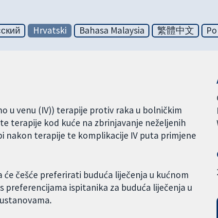
сский
Hrvatski
Bahasa Malaysia
繁體中文
Po
o u venu (IV)) terapije protiv raka u bolničkim
ste terapije kod kuće na zbrinjavanje neželjenih
žbi nakon terapije te komplikacije IV puta primjene
 će češće preferirati buduća liječenja u kućnom
 preferencijama ispitanika za buduća liječenja u
 ustanovama.