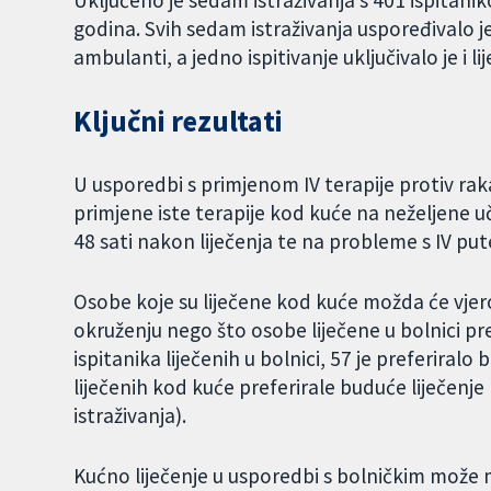
Uključeno je sedam istraživanja s 401 ispitanik
godina. Svih sedam istraživanja uspoređivalo je
ambulanti, a jedno ispitivanje uključivalo je i li
Ključni rezultati
U usporedbi s primjenom IV terapije protiv ra
primjene iste terapije kod kuće na neželjene uč
48 sati nakon liječenja te na probleme s IV pu
Osobe koje su liječene kod kuće možda će vjero
okruženju nego što osobe liječene u bolnici pre
ispitanika liječenih u bolnici, 57 je preferiralo
liječenih kod kuće preferirale buduće liječenj
istraživanja).
Kućno liječenje u usporedbi s bolničkim može m