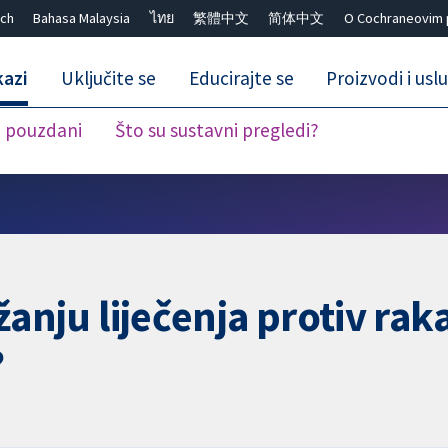
ch
Bahasa Malaysia
ไทย
繁體中文
简体中文
O Cochraneovim 
kazi
Uključite se
Educirajte se
Proizvodi i usl
i pouzdani
Što su sustavni pregledi?
Close search ✖
užanju liječenja protiv rak
?