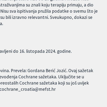
traživanjima su znali koju terapiju primaju, a dio
. Nisu sva ispitivanja pružila podatke o svemu što je
su bili izravno relevantni. Sveukupno, dokazi se
a.
avljeni do 16. listopada 2024. godine.
ina. Prevela: Gordana Berić Jozić. Ovaj sažetak
evođenja Cochrane sažetaka. Uključite se u
eostalih Cochrane sažetaka koji su još uvijek
: cochrane_croatia@mefst.hr