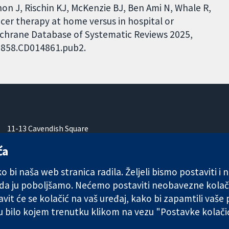
non J, Rischin KJ, McKenzie BJ, Ben Ami N, Whale R,
ncer therapy at home versus in hospital or
ochrane Database of Systematic Reviews 2025,
51858.CD014861.pub2.
11-13 Cavendish Square
London
ća
W1G 0AN
Ujedinjeno Kraljevstvo
 bi naša web stranica radila. Željeli bismo postaviti i
 da ju poboljšamo. Nećemo postaviti neobavezne kolač
vit će se kolačić na vaš uređaj, kako bi zapamtili vaše
 u bilo kojem trenutku klikom na vezu "Postavke kolač
any limited by guarantee (no. 03044323) registered in England & W