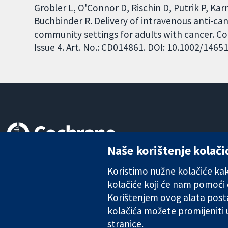
Grobler L, O'Connor D, Rischin D, Putrik P, Kar
Buchbinder R. Delivery of intravenous anti-ca
community settings for adults with cancer. C
Issue 4. Art. No.: CD014861. DOI: 10.1002/146
Naše korištenje kolači
Pouzdani dokazi.
Utemeljeni dokazi.
Koristimo nužne kolačiće kako
Bolje zdravlje.
kolačiće koji će nam pomoći
Korištenjem ovog alata posta
kolačića možete promijeniti
The Cochrane Collaboration is a charity (no. 1045921) and a comp
stranice.