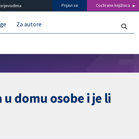
Prijavi se
Cochrane knjižnica
prijevodima
uge
Za autore
a u domu osobe i je li