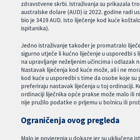
zdravstvene skrbi. Istraživanja su prikazala tro
australske dolare (AUD) iz 2022. godine radi u
bio je 3419 AUD. Isto liječenje kod kuće koštal
ispitanika).
Jedno istraživanje također je promatralo liječen
sigurno utječe li kućno liječenje u usporedbi s 
na upravljanje neželjenim učincima i odlazak n
Nastavak liječenja kod kuće može, ali i ne mora
kod kuće u usporedbi s time da osobe koje su pr
preferiraju nastavak liječenja u toj ordinaciji. 
ordinaciji liječnika opće prakse može malo ili ni
nije pružilo podatke o prijemu u bolnicu ili p
Ograničenja ovog pregleda
Malo je povjerenja u dokaze jer su uključena is