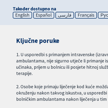
Također dostupno na
English
Español
فارسی
Français
Ру
Ključne poruke
1. U usporedbi s primanjem intravenske (izravn
ambulantama, nije sigurno utječe li primanje i
učinaka, prijem u bolnicu ili posjete hitnoj slu
terapije.
2. Osobe koje primaju liječenje kod kuće možda
okruženju nakon takvog iskustva, u usporedbi s
bolničkim ambulantama nakon liječenja u tim