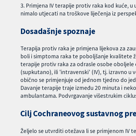
3. Primjena IV terapije protiv raka kod kuće, 
nimalo utjecati na troškove liječenja iz persp
Dosadašnje spoznaje
Terapija protiv raka je primjena lijekova za zaust
boli i simptoma raka te poboljšanje kvalitete 
terapije protiv raka za odrasle osobe oboljele
(supkutano), ili 'intravenski' (IV), tj. izravno u 
obično se primjenjuje od jednom tjedno do jedn
Davanje terapije traje između 20 minuta i neko
ambulantama. Podvrgavanje višestrukim ciklusi
Cilj Cochraneovog sustavnog pr
Željelo se utvrditi otežava li se primjenom IV t