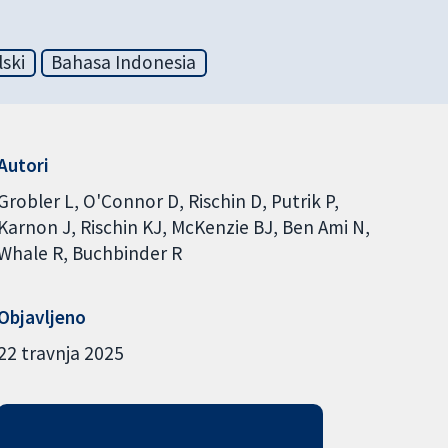
lski
Bahasa Indonesia
Autori
Grobler L
O'Connor D
Rischin D
Putrik P
Karnon J
Rischin KJ
McKenzie BJ
Ben Ami N
Whale R
Buchbinder R
Objavljeno
22 travnja 2025