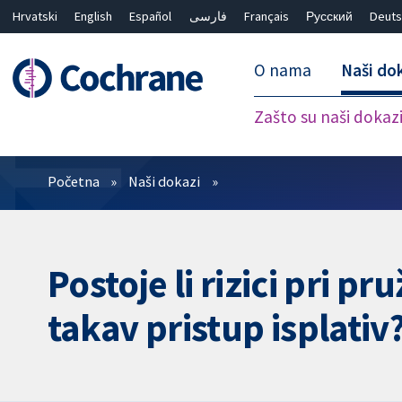
Hrvatski
English
Español
فارسی
Français
Русский
Deuts
O nama
Naši do
Zašto su naši dokaz
Prečistači
Početna
Naši dokazi
Postoje li rizici pri pr
takav pristup isplativ