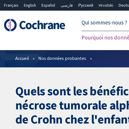
Français
English
Español
فارسی
Русский
Hrvatski
Deuts
繁體中文
简体中文
Qui sommes-nous ?
Pourquoi nos donné
Filtres
Accueil
Nos données probantes
Quels sont les bénéfic
nécrose tumorale alph
de Crohn chez l'enfan