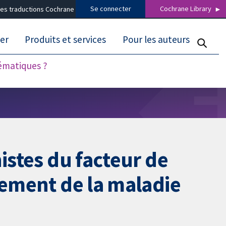
Se connecter
Cochrane Library
es traductions Cochrane
er
Produits et services
Pour les auteurs
tématiques ?
istes du facteur de
tement de la maladie