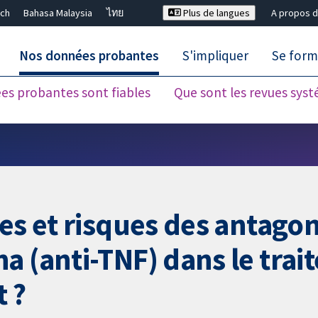
ch
Bahasa Malaysia
ไทย
Plus de langues
A propos d
Nos données probantes
S'impliquer
Se form
es probantes sont fiables
Que sont les revues sys
Fermer la recherche ✖
es et risques des antagon
a (anti-TNF) dans le trai
t ?