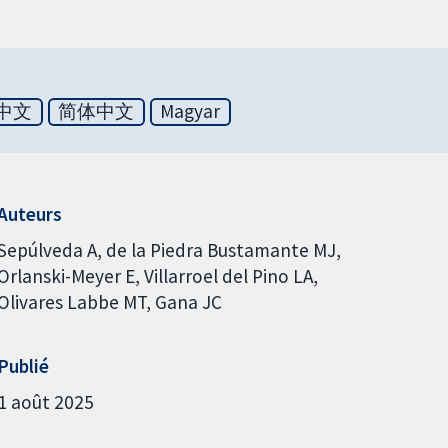
中文
简体中文
Magyar
Auteurs
Sepúlveda A
de la Piedra Bustamante MJ
Orlanski-Meyer E
Villarroel del Pino LA
Olivares Labbe MT
Gana JC
Publié
1 août 2025