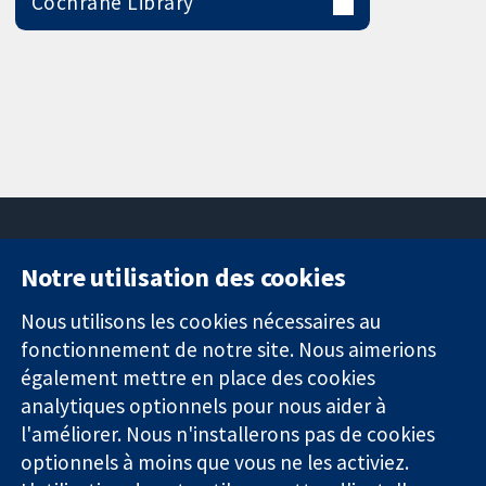
Cochrane Library
Notre utilisation des cookies
11-13 Cavendish
Contactez-
Square
nous
Nous utilisons les cookies nécessaires au
Des données
Londres
Actualités
fonctionnement de notre site. Nous aimerions
probantes.
W1G0AN
Service de
également mettre en place des cookies
Des décisions
Royaume-Uni
presse
analytiques optionnels pour nous aider à
éclairées.
Qui sommes-
l'améliorer. Nous n'installerons pas de cookies
Une meilleure
nous
santé.
Offres
optionnels à moins que vous ne les activiez.
d'emploi