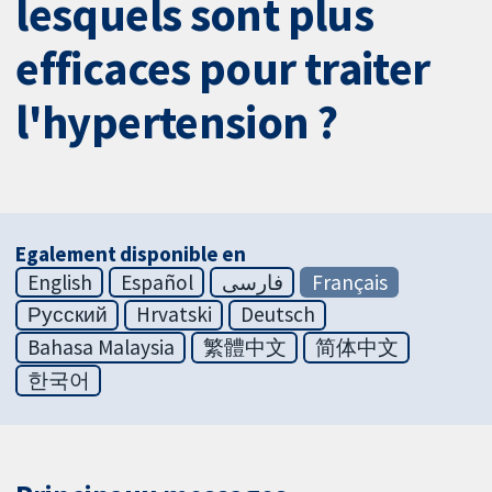
lesquels sont plus
efficaces pour traiter
l'hypertension ?
Egalement disponible en
English
Español
فارسی
Français
Русский
Hrvatski
Deutsch
Bahasa Malaysia
繁體中文
简体中文
한국어