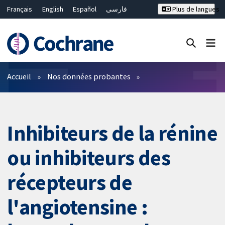
Français
English
Español
فارسی
Plus de langues
Русский
Hrvatski
Deutsch
Bahasa Malaysia
ไทย
繁體中文
简体中文
Fermer la recherche ✖
Filtres
Accueil
Nos données probantes
Inhibiteurs de la rénine
ou inhibiteurs des
récepteurs de
l'angiotensine :