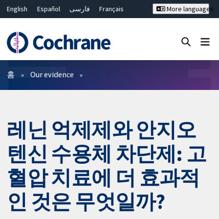
English
Español
فارسی
Français
More languages
Русский
Hrvatski
Deutsch
Bahasa Malaysia
ไทย
繁體中文
简体中文
Close search ✖
필터
홈
Our evidence
레닌 억제제와 안지오
텐신 수용체 차단제: 고
혈압 치료에 더 효과적
인 것은 무엇일까?