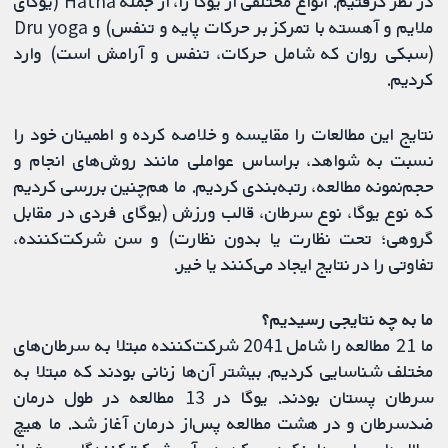
در نظر گرفتیم. انواع مختلفی از یوگا را، از جمله Hatha (یوگای
ملایم و آهسته با تمرکز بر حرکات پایه و تنفس) و Dru yoga
(سبکی روان که شامل حرکات، تنفس و آرامش است) وارد
کردیم.
نتایج این مطالعات را مقایسه و خلاصه کرده و اطمینان خود را
نسبت به شواهد، براساس عواملی مانند روش‌های انجام و
حجم‌نمونه مطالعه، رتبه‌بندی کردیم. ما هم‌چنین بررسی کردیم
که نوع یوگا، نوع سرطان، قالب ورزش (یوگای فردی در مقابل
گروهی؛ تحت نظارت یا بدون نظارت) و سن شرکت‌کننده،
تفاوتی را در نتایج ایجاد می‌کنند یا خیر.
ما به چه نتایجی رسیدیم؟
ما 21 مطالعه را شامل 2041 شرکت‌کننده مبتلا به سرطان‌های
مختلف شناسایی کردیم. بیشتر آن‌ها زنانی بودند که مبتلا به
سرطان پستان بودند. یوگا در 13 مطالعه در طول درمان
ضدسرطان و در هشت مطالعه پس‌از درمان آغاز شد. ما هیچ