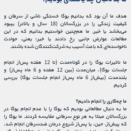
هدف ما آن بود که بدانیم یوگا خستگی ناشی از سرطان و
کیفیت زندگی را در بزرگسالان (18 سال و بالاتر) بهبود
می‌بخشد یا خیر. ما هم‌چنین ‌خواستیم بدانیم که در این
مطالعات عوارض جانبی رخ دادند یا خیر؛ یعنی، حوادث
ناخواسته‌ای که باعث آسیب به شرکت‌کنندگان شده باشند.
ما تاثیرات یوگا را در کوتاه‌مدت (تا 12 هفته پس‌از انجام
جلسات یوگا)، میان‌مدت (بین 12 هفته و 6 ماه پس‌از) و
بلندمدت (بیش‌از 6 ماه پس‌از انجام جلسات یوگا) بررسی
کردیم.
ما چه‌کاری را انجام دادیم؟
ما به دنبال مطالعاتی بودیم که یوگا را با عدم انجام یوگا در
بزرگسالان مبتلا به هر نوع سرطانی مقایسه کردند. ما یوگا را
که پیش‌از، حین، یا پس‌از شروع درمان ضدسرطان انجام ‌شد،