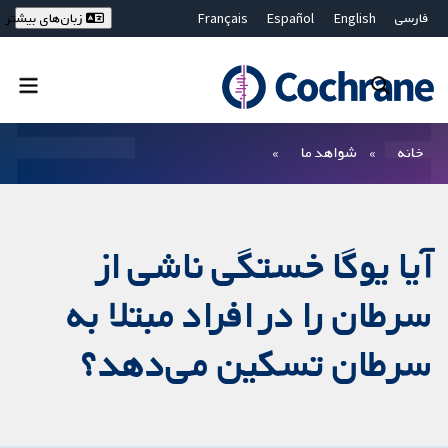
فارسی
English
Español
Français
زبان‌های بیشتر
Deutsch
Hrvatski
Русский
简体中文
繁體中文
ไทย
Bahasa Malaysia
بستن جستجو ✖
فیلترها
خانه
شواهد ما
آیا یوگا خستگی ناشی از
سرطان را در افراد مبتلا به
سرطان تسکین می‌دهد؟