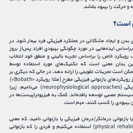
 و حرکت را بهبود بخشد.
م است؟
دن و ایجاد مشکلاتی در عملکرد فیزیکی فرد بیمار شود. در
راساس ایده‌هایی در مورد چگونگی بهبودی افراد پس‌از بروز
ک رویکرد خاص را براساس تجربه بالینی و منطق خود انتخاب
این بدان معنی است که تکنیک‌های مورد استفاده توسط
ن است تمرینات تقویتی را ارائه دهد، در حالی که دیگری بر
حرکات غیرفعال تمرکز کند). در طول سال‌ها، از تعدادی از رویکردهای بازتوانی فیزیکی مطرح (مثلا رویکرد «Bobath»)
استفاده شده‌اند؛ که آن‌ها را رویکردهای نوروفیزیولوژیکی (neurophysiological approaches) می‌نامیم، زیرا
سیستم عصبی توسعه یافته‌اند. کمک به فیزیوتراپیست‌ها در
ین بهبودی را کسب کنند، مهم است.
 بازتوانی درمانگر/درمان فیزیکی یا بازتوانی نامید، که معنی
یکسانی دارند. ما از اصطلاح بازتوانی فیزیکی (physical rehabilitation) استفاده می‌کنیم و فردی را که بازتوانی