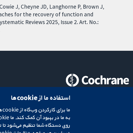
 Cowie J, Cheyne JD, Langhorne P, Brown J,
oaches for the recovery of function and
stematic Reviews 2025, Issue 2. Art. No.:
.
تحقیقات قابل اعتماد.
استفاده ما از cookie‌ها
تصمیم‌گیری آگاهانه.
سلامت بهتر.
در پایین هر صفحه، تنظیمات cookie‌ خود را تغییر دهید.
شبکه همکاری کاکرین، یک مؤسسه خیریه (شماره 1045921) و یک شرکت با مسئولیت محدود به‌صورت ضمانت (شماره 03044323) ثبت‌شده در انگلستان و ولز است. شماره ثبت مالیات بر ارزش افزوده: GB 718 2127 49.