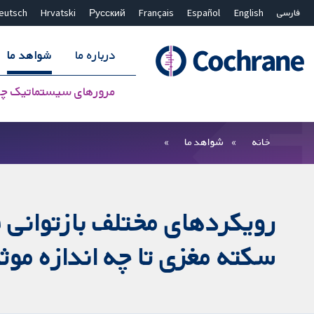
فارسی
English
Español
Français
Русский
Hrvatski
eutsch
درباره ما
شواهد ما
مرورهای سیستماتیک چ
بستن جستجو ✖
فیلترها
خانه
شواهد ما
رویکردهای مختلف بازتوانی ف
سکته مغزی تا چه اندازه مو