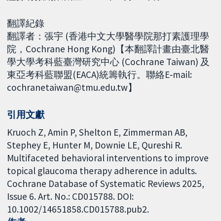
翻譯紀錄
翻譯者：張宇 (香港中文大學醫學院那打素護理學
院，Cochrane Hong Kong)【本翻譯計畫由臺北醫
學大學考科藍臺灣研究中心 (Cochrane Taiwan) 及
東亞考科藍聯盟(EACA)統籌執行。聯絡E‐mail:
cochranetaiwan@tmu.edu.tw】
引用文獻
Kruoch Z, Amin P, Shelton E, Zimmerman AB,
Stephey E, Hunter M, Downie LE, Qureshi R.
Multifaceted behavioral interventions to improve
topical glaucoma therapy adherence in adults.
Cochrane Database of Systematic Reviews 2025,
Issue 6. Art. No.: CD015788. DOI:
10.1002/14651858.CD015788.pub2.