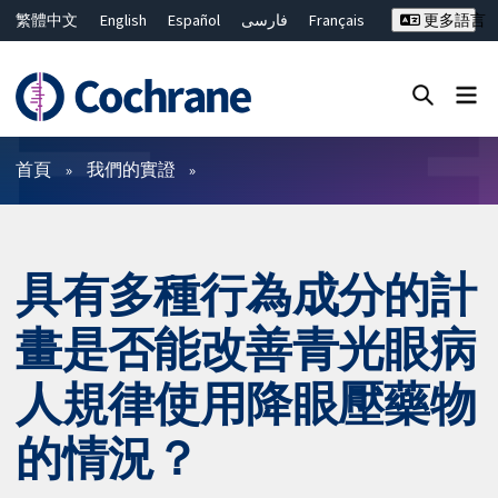
繁體中文
English
Español
فارسی
Français
更多語言
Русский
Hrvatski
Deutsch
Bahasa Malaysia
ไทย
简体中文
關閉搜尋 ✖
篩選條件
首頁
我們的實證
具有多種行為成分的計
畫是否能改善青光眼病
人規律使用降眼壓藥物
的情況？