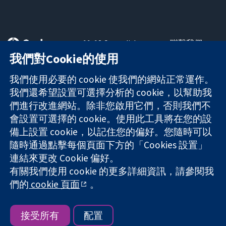
11-13 Cavendish
聯繫我們
Square
新聞
我們對Cookie的使用
可信任實證
London
新聞部
知情決定
W1G 0AN
關於我們
我們使用必要的 cookie 使我們的網站正常運作。
更完善的健康照
United Kingdom
工作機會
我們還希望設置可選擇分析的 cookie，以幫助我
護
Cochrane
們進行改進網站。除非您啟用它們，否則我們不
Library
會設置可選擇的 cookie。使用此工具將在您的設
備上設置 cookie，以記住您的偏好。您隨時可以
隨時通過點擊每個頁面下方的「Cookies 設置」
The Cochrane Collaboration is a charity (no. 1045921) and a
連結來更改 Cookie 偏好。
company limited by guarantee (no. 03044323) registered in
England & Wales. VAT registration number GB 718 2127 49.
有關我們使用 cookie 的更多詳細資訊，請參閱我
們的
cookie 頁面
。
版權所有 © 2026 The Cochrane Collaboration
網站條款與條件
|
免責聲明
|
隱私權
|
Cookie 政策
|
Cookie 設定
接受所有
配置