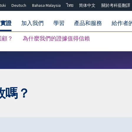
tski
Deutsch
Bahasa Malaysia
ไทย
简体中文
關於考科藍翻譯
的實證
加入我們
學習
產品和服務
給作者
回顧？
為什麼我們的證據值得信賴
關閉搜尋 ✖
效嗎？