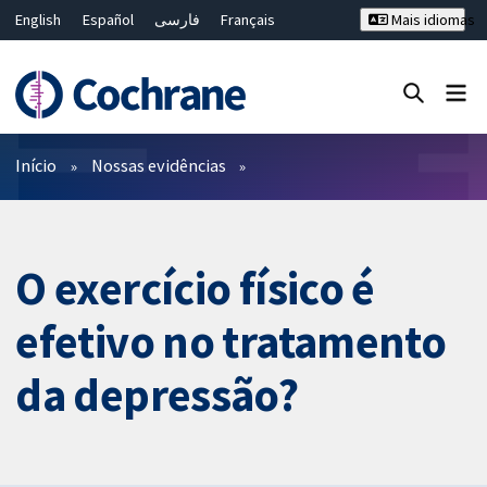
English
Español
فارسی
Français
Mais idiomas
Русский
Hrvatski
Deutsch
Bahasa Malaysia
ไทย
繁體中文
简体中文
Close search ✖
Filtros
Início
Nossas evidências
O exercício físico é
efetivo no tratamento
da depressão?