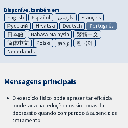
Disponível também em
English
Español
فارسی
Français
Русский
Hrvatski
Deutsch
Português
日本語
Bahasa Malaysia
繁體中文
简体中文
Polski
தமிழ்
한국어
Nederlands
Mensagens principais
O exercício físico pode apresentar eficácia
moderada na redução dos sintomas da
depressão quando comparado à ausência de
tratamento.