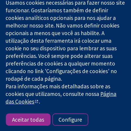
Usamos cookies necessárias para fazer nosso site
funcionar. Gostaríamos também de definir
11-13 Cavendish
Contato
cookies analíticos opcionais para nos ajudar a
Square
Notícias
melhorar nosso site. Não vamos definir cookies
Evidências
Londres
Assessoria de
confiáveis.
opcionais a menos que você as habilite. A
W1G 0AN
imprensa
Decisões
Reino Unido
Sobre nós
utilização desta ferramenta irá colocar uma
informadas.
Emprego
cookie no seu dispositivo para lembrar as suas
Melhor saúde.
Cochrane
preferências. Você sempre pode alterar suas
Library
preferências de cookies a qualquer momento
clicando no link 'Configurações de cookies' no
rodapé de cada página.
A Cochrane Collaboration é uma organização sem fins lucrativos
Para informações mais detalhadas sobre as
(caridade nº 1045921) e uma empresa limitada por garantia (nº
cookies que utilizamos, consulte nossa
Página
03044323) registrada na Inglaterra e no País de Gales.
das Cookies
.
Copyright © 2026 The Cochrane Collaboration
Termos e condições do site
|
Aviso legal
|
Privacidade
|
Política
de cookies
|
Configuração de cookies
Aceitar todas
Configure