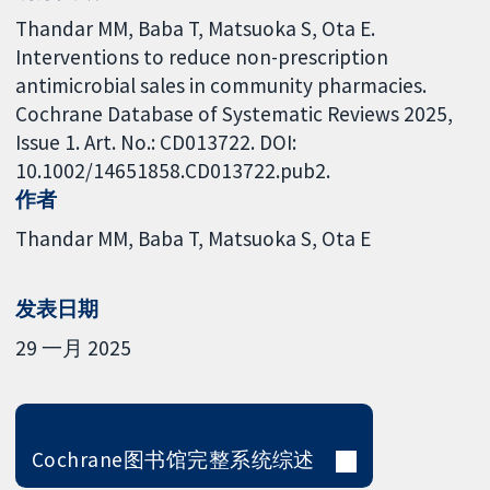
Thandar MM, Baba T, Matsuoka S, Ota E.
Interventions to reduce non-prescription
antimicrobial sales in community pharmacies.
Cochrane Database of Systematic Reviews 2025,
Issue 1. Art. No.: CD013722. DOI:
10.1002/14651858.CD013722.pub2.
作者
Thandar MM
Baba T
Matsuoka S
Ota E
发表日期
29 一月 2025
Cochrane图书馆完整系统综述