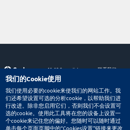
11-13 Cavendish
联系我们
Square
最新消息
我们的Cookie使用
可信任的证据
London
新闻办公室
知情决定
W1G 0AN
关于我们
我们使用必要的cookie来使我们的网站工作。我
更完善的医疗健
United Kingdom
工作机会
们还希望设置可选的分析cookie，以帮助我们进
康
Cochrane
行改进。除非您启用它们，否则我们不会设置可
Library
选的cookie。使用此工具将在您的设备上设置一
个cookie来记住您的偏好。您随时可以随时通过
单击每个页面页脚中的“Cookies设置”链接来更改
The Cochrane Collaboration is a charity (no. 1045921) and a