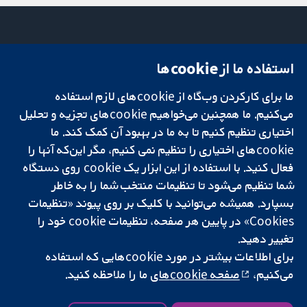
استفاده ما از cookie‌ها
میدان کاوندیش
تماس با ما
۱۳-۱۱
اخبار
ما برای کارکردن وب‌گاه از cookie‌های لازم استفاده
تحقیقات قابل
لندن
دفتر رسانه‌ای
اعتماد.
W1G 0AN
درباره ما
می‌کنیم. ما همچنین می‌خواهیم cookie‌های تجزیه و تحلیل
تصمیم‌گیری آگاهانه.
بریتانیا
فرصت‌های
اختیاری تنظیم کنیم تا به ما در بهبود آن کمک کند. ما
سلامت بهتر.
شغلی
cookie‌های اختیاری را تنظیم نمی کنیم، مگر این‌که آنها را
Cochrane
فعال کنید. با استفاده از این ابزار یک cookie‌ روی دستگاه
Library
شما تنظیم می‌شود تا تنظیمات منتخب شما را به خاطر
بسپارد. همیشه می‌توانید با کلیک بر روی پیوند «تنظیمات
Cookies» در پایین هر صفحه، تنظیمات cookie‌ خود را
شبکه همکاری کاکرین، یک مؤسسه خیریه (شماره 1045921) و یک شرکت با
تغییر دهید.
مسئولیت محدود به‌صورت ضمانت (شماره 03044323) ثبت‌شده در انگلستان
و ولز است. شماره ثبت مالیات بر ارزش افزوده: GB 718 2127 49.
برای اطلاعات بیشتر در مورد cookie‌هایی که استفاده
می‌کنیم،
صفحه cookie‌های
ما را ملاحظه کنید.
کپی‌رایت © ۲۰۲۵ همکاری کاکرین
شرایط و ضوابط وب‌سایت
|
سلب مسئولیت
|
حریم خصوصی
|
سیاست