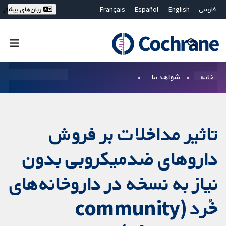
فارسی
English
Español
Français
زبان‌های بیشتر
Deutsch
Hrvatski
Русский
简体中文
繁體中文
ไทย
Bahasa Malaysia
بستن جستجو ✖
فیلترها
خانه
شواهد ما
تاثیر مداخلات بر فروش
داروهای ضدمیکروبی بدون
نیاز به نسخه در داروخانه‌های
خُرد (community