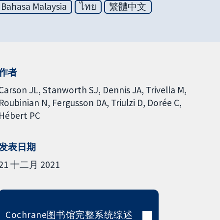
Bahasa Malaysia
ไทย
繁體中文
作者
Carson JL
Stanworth SJ
Dennis JA
Trivella M
Roubinian N
Fergusson DA
Triulzi D
Dorée C
Hébert PC
发表日期
21 十二月 2021
Cochrane图书馆完整系统综述