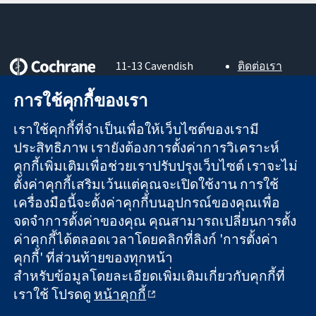
11-13 Cavendish
ติดต่อเรา
Square
ข่าวสาร
หลักฐานที่เชื่อถือ
การใช้คุกกี้ของเรา
London
สำหรับ
ได้
W1G 0AN
สื่อมวลชน
สู่การตัดสินใจ
เราใช้คุกกี้ที่จำเป็นเพื่อให้เว็บไซต์ของเรามี
United Kingdom
About us
อย่างมีข้อมูล
ตำแหน่งงาน
ประสิทธิภาพ เรายังต้องการตั้งค่าการวิเคราะห์
เพื่อสุขภาพที่ดีขึ้น
Cochrane
คุกกี้เพิ่มเติมเพื่อช่วยเราปรับปรุงเว็บไซต์ เราจะไม่
Library
ตั้งค่าคุกกี้เสริมเว้นแต่คุณจะเปิดใช้งาน การใช้
เครื่องมือนี้จะตั้งค่าคุกกี้บนอุปกรณ์ของคุณเพื่อ
จดจำการตั้งค่าของคุณ คุณสามารถเปลี่ยนการตั้ง
The Cochrane Collaboration เป็นองค์กรการกุศล (เลขที่ 1045921)
ค่าคุกกี้ได้ตลอดเวลาโดยคลิกที่ลิงก์ 'การตั้งค่า
และบริษัทจำกัดโดยการค้ำประกัน (เลขที่ 03044323) ที่จดทะเบียน
คุกกี้' ที่ส่วนท้ายของทุกหน้า
ในอังกฤษและเวลส์ หมายเลขจดทะเบียนภาษีมูลค่าเพิ่ม GB 718
สำหรับข้อมูลโดยละเอียดเพิ่มเติมเกี่ยวกับคุกกี้ที่
2127 49
เราใช้ โปรดดู
หน้าคุกกี้
สงวนลิขสิทธิ์ © 2026 The Cochrane Collaboration