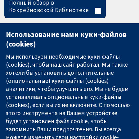
Полный обзор в
Кокрейновской Библиотеке
Использование нами куки-файлов
(cookies)
Мы используем необходимые куки-файлы
(cookies), чтобы наш сайт работал. Мы также
хотели бы установить дополнительные
(опциональные) куки-файлы (cookies)
аналитики, чтобы улучшить его. Мы не будем
11-13 Cavendish
Связаться с
устанавливать опциональные куки-файлы
Square
нами
(cookies), если вы их не включите. С помощью
Надёжные
London
Новости
этого инструмента на Вашем устройстве
доказательства
W1G 0AN
Пресс-
Информированные
будет установлен файл cookie, чтобы
United Kingdom
служба
решения
О нас
запомнить Ваши предпочтения. Вы всегда
Во благо
Работа
можете изменить свои настройки cookie-