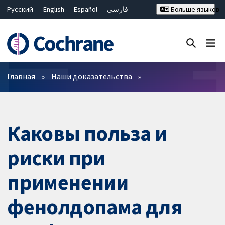
Русский
English
Español
فارسی
Больше языков
Français
Hrvatski
Deutsch
Bahasa Malaysia
ไทย
繁體中文
简体中文
Закрыть поиск ✖
Фильтры
Главная
Наши доказательства
Каковы польза и
риски при
применении
фенолдопама для