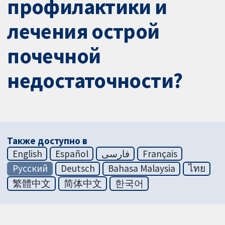
профилактики и
лечения острой
почечной
недостаточности?
Также доступно в
English
Español
فارسی
Français
Русский
Deutsch
Bahasa Malaysia
ไทย
繁體中文
简体中文
한국어