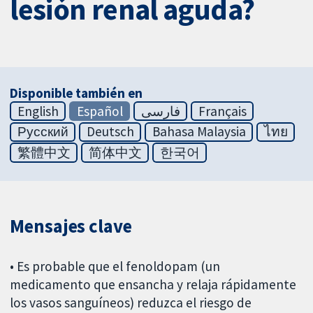
lesión renal aguda?
Disponible también en
English
Español
فارسی
Français
Русский
Deutsch
Bahasa Malaysia
ไทย
繁體中文
简体中文
한국어
Mensajes clave
• Es probable que el fenoldopam (un
medicamento que ensancha y relaja rápidamente
los vasos sanguíneos) reduzca el riesgo de