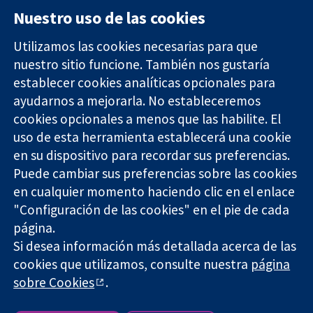
Nuestro uso de las cookies
Utilizamos las cookies necesarias para que
nuestro sitio funcione. También nos gustaría
11-13 Cavendish
Contacto
establecer cookies analíticas opcionales para
Square
Noticias
Evidencia fiable.
ayudarnos a mejorarla. No estableceremos
Londres
Prensa
Decisiones
W1G 0AN
Sobre
cookies opcionales a menos que las habilite. El
informadas.
Reino Unido
nosotros
uso de esta herramienta establecerá una cookie
Mejor salud.
Empleo
en su dispositivo para recordar sus preferencias.
Cochrane
Puede cambiar sus preferencias sobre las cookies
Library
en cualquier momento haciendo clic en el enlace
"Configuración de las cookies" en el pie de cada
página.
The Cochrane Collaboration is a charity (no. 1045921) and a
Si desea información más detallada acerca de las
company limited by guarantee (no. 03044323) registered in
England & Wales. VAT registration number GB 718 2127 49.
cookies que utilizamos, consulte nuestra
página
sobre Cookies
.
Copyright © 2026 The Cochrane Collaboration
Términos y condiciones del sitio web
|
Responsabilidades
|