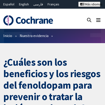
Español
English
فارسی
Français
Más idiomas
Русский
Hrvatski
Deutsch
Bahasa Malaysia
ไทย
繁體中文
简体中文
Cerrar búsqueda ✖
Filtros
Inicio
Nuestra evidencia
¿Cuáles son los
beneficios y los riesgos
del fenoldopam para
prevenir o tratar la