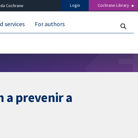
Login
Cochrane Library
 da Cochrane
d services
For authors
m a prevenir a