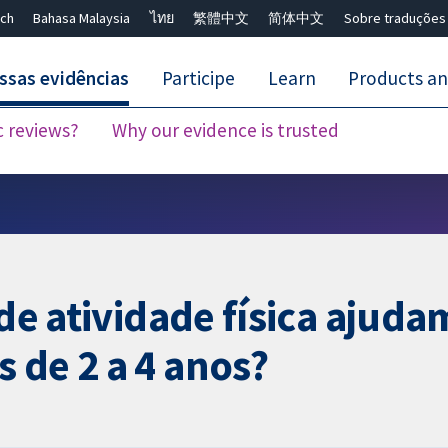
ch
Bahasa Malaysia
ไทย
繁體中文
简体中文
Sobre traduções
ssas evidências
Participe
Learn
Products an
c reviews?
Why our evidence is trusted
Close search ✖
 de atividade física ajuda
 de 2 a 4 anos?