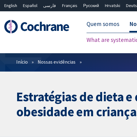
English
Español
فارسی
Français
Русский
Hrvatski
Deuts
Quem somos
No
What are systemati
Filtros
Início
Nossas evidências
Estratégias de dieta e
obesidade em crianças