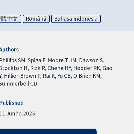
繁體中文
Română
Bahasa Indonesia
Authors
Phillips SM
Spiga F
Moore THM
Dawson S
Stockton H
Rizk R
Cheng HY
Hodder RK
Gao
Y
Hillier-Brown F
Rai K
Yu CB
O'Brien KM
Summerbell CD
Published
11 Junho 2025