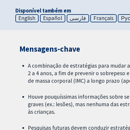
Disponível também em
English
Español
فارسی
Français
Ру
Mensagens-chave
A combinação de estratégias para mudar a d
2 a 4 anos, a fim de prevenir o sobrepeso 
de massa corporal (IMC) a longo prazo (ap
Houve pouquíssimas informações sobre se 
graves (ex.: lesões), mas nenhuma das est
às crianças.
Pesquisas futuras devem conduzir estrat