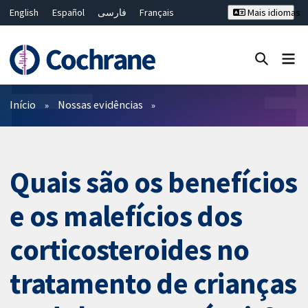
English
Español
فارسی
Français
Mais idiomas
Русский
Hrvatski
Deutsch
Bahasa Malaysia
ไทย
繁體中文
简体中文
Close search ✖
Filtros
Início
Nossas evidências
Quais são os benefícios
e os malefícios dos
corticosteroides no
tratamento de crianças