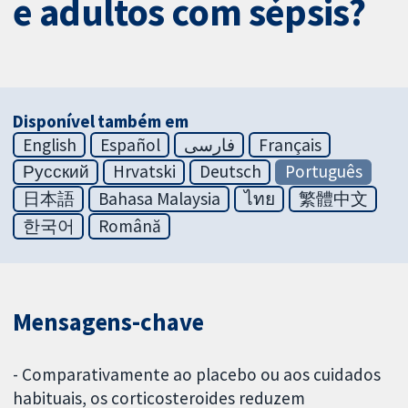
e adultos com sépsis?
Disponível também em
English
Español
فارسی
Français
Русский
Hrvatski
Deutsch
Português
日本語
Bahasa Malaysia
ไทย
繁體中文
한국어
Română
Mensagens-chave
- Comparativamente ao placebo ou aos cuidados
habituais, os corticosteroides reduzem