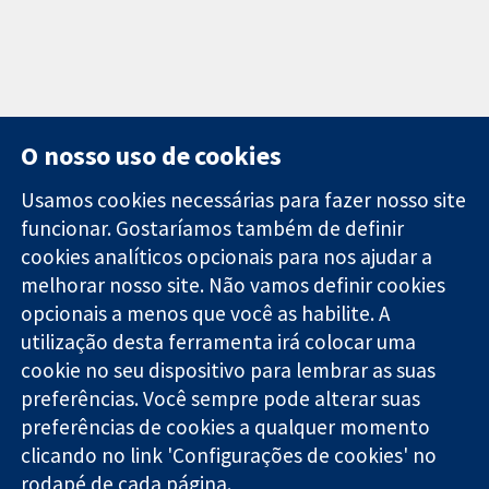
O nosso uso de cookies
Usamos cookies necessárias para fazer nosso site
funcionar. Gostaríamos também de definir
11-13 Cavendish
Contato
cookies analíticos opcionais para nos ajudar a
Square
Notícias
Evidências
melhorar nosso site. Não vamos definir cookies
Londres
Assessoria de
confiáveis.
W1G 0AN
imprensa
opcionais a menos que você as habilite. A
Decisões
Reino Unido
Sobre nós
utilização desta ferramenta irá colocar uma
informadas.
Emprego
cookie no seu dispositivo para lembrar as suas
Melhor saúde.
Cochrane
preferências. Você sempre pode alterar suas
Library
preferências de cookies a qualquer momento
clicando no link 'Configurações de cookies' no
rodapé de cada página.
A Cochrane Collaboration é uma organização sem fins lucrativos