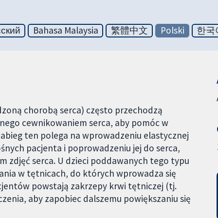
сский
Bahasa Malaysia
繁體中文
Polski
한국
odzoną chorobą serca) często przechodzą
wanego cewnikowaniem serca, aby pomóc w
Zabieg ten polega na wprowadzeniu elastycznej
śnych pacjenta i poprowadzeniu jej do serca,
m zdjęć serca. U dzieci poddawanych tego typu
nia w tętnicach, do których wprowadza się
cjentów powstają zakrzepy krwi tętniczej (tj.
zenia, aby zapobiec dalszemu powiększaniu się