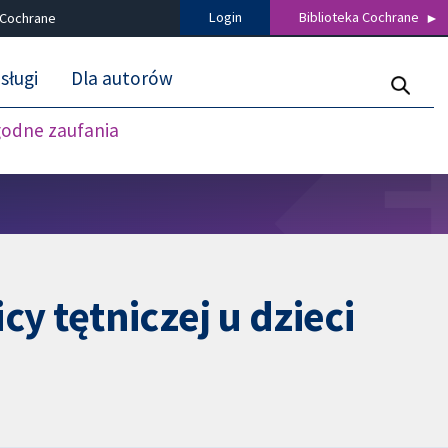
Login
Biblioteka Cochrane
 Cochrane
sługi
Dla autorów
godne zaufania
 tętniczej u dzieci