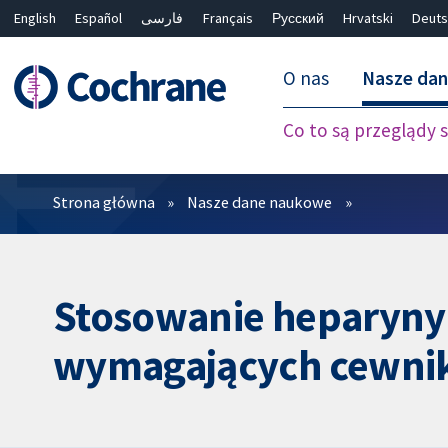
English
Español
فارسی
Français
Русский
Hrvatski
Deuts
O nas
Nasze da
Co to są przeglądy
Filtry
Strona główna
Nasze dane naukowe
Stosowanie heparyny w
wymagających cewnik