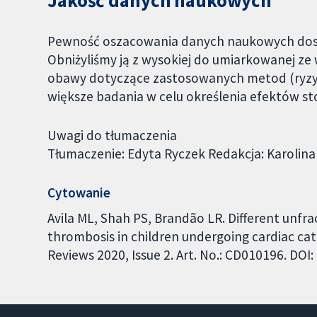
Jakość danych naukowych
Pewność oszacowania danych naukowych dost
Obniżyliśmy ją z wysokiej do umiarkowanej ze 
obawy dotyczące zastosowanych metod (ryzyk
większe badania w celu określenia efektów s
Uwagi do tłumaczenia
Tłumaczenie: Edyta Ryczek Redakcja: Karolin
Cytowanie
Avila ML, Shah PS, Brandão LR. Different unfra
thrombosis in children undergoing cardiac ca
Reviews 2020, Issue 2. Art. No.: CD010196. DO