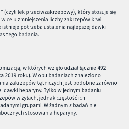
” (czyli lek przeciwzakrzepowy), który stosuje się
ę w celu zmniejszenia liczby zakrzepów krwi
istnieje potrzeba ustalenia najlepszej dawki
as tego badania.
omizacją, w których wzięło udział łącznie 492
ka 2019 roku). W obu badaniach znaleziono
ania zakrzepów tętniczych jest podobne zarówno
żej dawki heparyny. Tylko w jednym badaniu
epów w żyłach, jednak częstość ich
 badanymi grupami. W żadnym z badań nie
ubocznych stosowania heparyny.