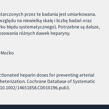
arczonych przez te badania jest umiarkowana.
względu na niewielką skalę i liczbę badań oraz
o błędu systematycznego). Potrzebne są dalsze,
tosowania różnych dawek heparyny.
a Moćko
ctionated heparin doses for preventing arterial
theterization. Cochrane Database of Systematic
I: 10.1002/14651858.CD010196.pub3.