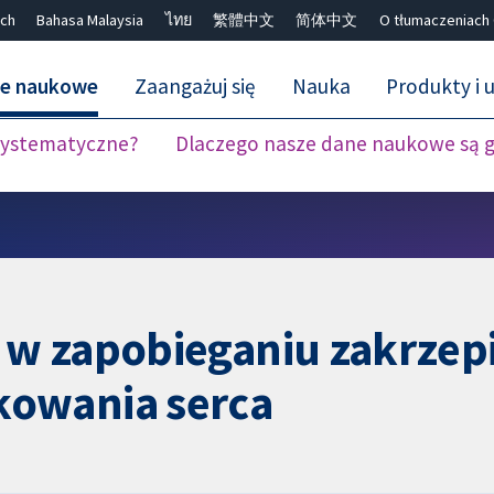
ch
Bahasa Malaysia
ไทย
繁體中文
简体中文
O tłumaczeniach
ne naukowe
Zaangażuj się
Nauka
Produkty i u
 systematyczne?
Dlaczego nasze dane naukowe są 
Close search ✖
 zapobieganiu zakrzepicy
owania serca