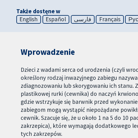
Także dostęne w
English
Español
فارسی
Français
Ру
Wprowadzenie
Dzieci z wadami serca od urodzenia (czyli wr
określony rodzaj inwazyjnego zabiegu nazy
zdiagnozowaniu lub skorygowaniu ich stanu. 
plastikowej rurki (cewnika) do naczyń krwiono
gdzie wstrzykuje się barwnik przed wykonanie
zabiegom mogą wystąpić niepożądane powikła
cewnik. Szacuje się, że u około 1 na 5 do 10 pa
zakrzepica), które wymagają dodatkowego lec
tych zakrzepów.