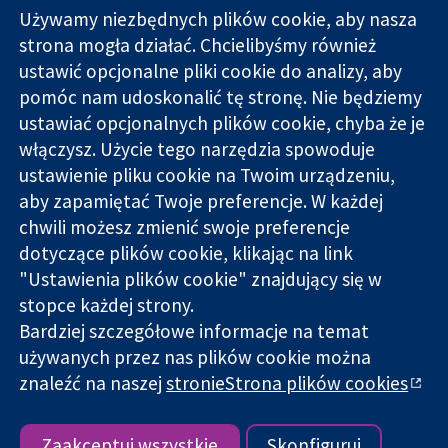
Używamy niezbędnych plików cookie, aby nasza
strona mogła działać. Chcielibyśmy również
11-13 Cavendish
Kontakt
ustawić opcjonalne pliki cookie do analizy, aby
Square
Nowości
pomóc nam udoskonalić tę stronę. Nie będziemy
Wiarygodne dane
Londyn
Biuro
ustawiać opcjonalnych plików cookie, chyba że je
naukowe.
W1G 0AN
prasowe
Świadome
włączysz. Użycie tego narzędzia spowoduje
Wielka Brytania
O nas
decyzje.
Praca
ustawienie pliku cookie na Twoim urządzeniu,
Lepsze zdrowie.
Cochrane
aby zapamiętać Twoje preferencje. W każdej
Library
chwili możesz zmienić swoje preferencje
dotyczące plików cookie, klikając na link
"Ustawienia plików cookie" znajdujący się w
Cochrane Collaboration to organizacja charytatywna (nr
stopce każdej strony.
1045921) i spółka z ograniczoną odpowiedzialnością (nr
Bardziej szczegółowe informacje na temat
03044323) zarejestrowana w Anglii i Walii. Numer rejestracyjny
używanych przez nas plików cookie można
VAT GB 718
znaleźć na naszej
stronieStrona plików cookies
Copyright © 2026 The Cochrane Collaboration
Warunki korzystania ze strony internetowej
|
Informacje
prawne
|
Prywatność
|
Polityka plików cookies
|
Ustawienia
Zaakceptuj wszystkie
Skonfiguruj