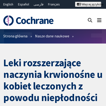
English
Español
فارسی
Français
Więcej języków
Русский
Hrvatski
Deutsch
Bahasa Malaysia
ไทย
繁體中文
简体中文
Close search ✖
Filtry
Strona główna
Nasze dane naukowe
Leki rozszerzające
naczynia krwionośne u
kobiet leczonych z
powodu niepłodności