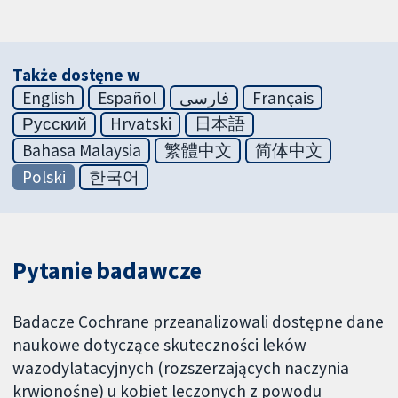
Także dostęne w
English
Español
فارسی
Français
Русский
Hrvatski
日本語
Bahasa Malaysia
繁體中文
简体中文
Polski
한국어
Pytanie badawcze
Badacze Cochrane przeanalizowali dostępne dane
naukowe dotyczące skuteczności leków
wazodylatacyjnych (rozszerzających naczynia
krwionośne) u kobiet leczonych z powodu