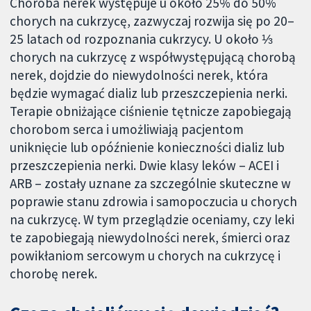
Choroba nerek występuje u około 25% do 50%
chorych na cukrzycę, zazwyczaj rozwija się po 20–
25 latach od rozpoznania cukrzycy. U około ⅓
chorych na cukrzycę z współwystępującą chorobą
nerek, dojdzie do niewydolności nerek, która
będzie wymagać dializ lub przeszczepienia nerki.
Terapie obniżające ciśnienie tętnicze zapobiegają
chorobom serca i umożliwiają pacjentom
uniknięcie lub opóźnienie konieczności dializ lub
przeszczepienia nerki. Dwie klasy leków – ACEI i
ARB – zostały uznane za szczególnie skuteczne w
poprawie stanu zdrowia i samopoczucia u chorych
na cukrzycę. W tym przeglądzie oceniamy, czy leki
te zapobiegają niewydolności nerek, śmierci oraz
powikłaniom sercowym u chorych na cukrzycę i
chorobę nerek.