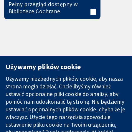
Pełny przegląd dostępny w
Bibliotece Cochrane
Używamy plików cookie
Używamy niezbędnych plików cookie, aby nasza
strona mogła działać. Chcielibyśmy również
11-13 Cavendish
Kontakt
ustawić opcjonalne pliki cookie do analizy, aby
Square
Nowości
pomóc nam udoskonalić tę stronę. Nie będziemy
Wiarygodne dane
Londyn
Biuro
naukowe.
ustawiać opcjonalnych plików cookie, chyba że je
W1G 0AN
prasowe
Świadome
Wielka Brytania
O nas
włączysz. Użycie tego narzędzia spowoduje
decyzje.
Praca
ustawienie pliku cookie na Twoim urządzeniu,
Lepsze zdrowie.
Cochrane