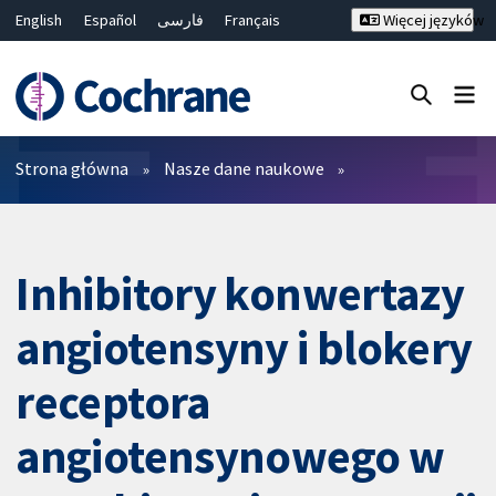
English
Español
فارسی
Français
Więcej języków
Русский
Hrvatski
Deutsch
Bahasa Malaysia
ไทย
繁體中文
简体中文
Close search ✖
Filtry
Strona główna
Nasze dane naukowe
Inhibitory konwertazy
angiotensyny i blokery
receptora
angiotensynowego w