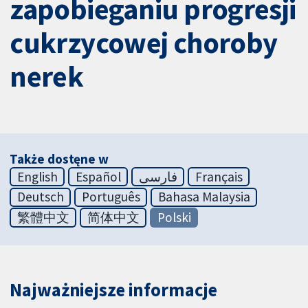
zapobieganiu progresji
cukrzycowej choroby
nerek
Także dostęne w
English
Español
فارسی
Français
Deutsch
Português
Bahasa Malaysia
繁體中文
简体中文
Polski
Najważniejsze informacje