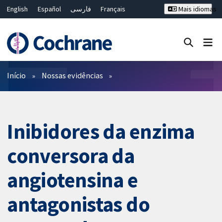
English
Español
فارسی
Français
Mais idiomas
Русский
Hrvatski
Deutsch
Bahasa Malaysia
ไทย
繁體中文
简体中文
Close search ✖
Filtros
Início
Nossas evidências
Inibidores da enzima
conversora da
angiotensina e
antagonistas do